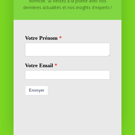
domicile. 🚀 Restez à la pointe avec nos
dernières actualités et nos insights d'experts !
Réussite à Domicile est votre partenaire de confiance
pour atteindre vos objectifs depuis le confort de votre
maison. Nous offrons des solutions personnalisées pour
vous aider à réussir.
SOMMAIRE DU SITE
Adresse
11 rue Richelieu
69100 VILLEURBANNE
Contactez-nous
contact@reussiteadomicile.com