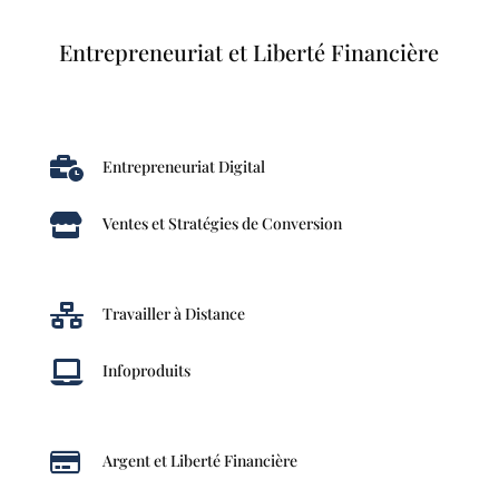
Entrepreneuriat et Liberté Financière

Entrepreneuriat Digital

Ventes et Stratégies de Conversion

Travailler à Distance

Infoproduits

Argent et Liberté Financière