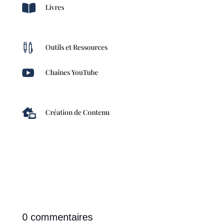

Livres

Outils et Ressources

Chaînes YouTube

Création de Contenu
0 commentaires