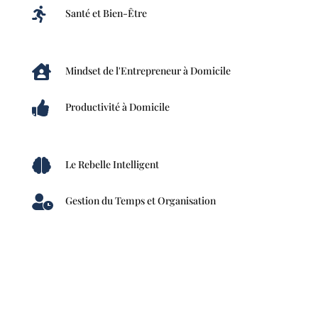

Santé et Bien-Être

Mindset de l'Entrepreneur à Domicile

Productivité à Domicile

Le Rebelle Intelligent

Gestion du Temps et Organisation