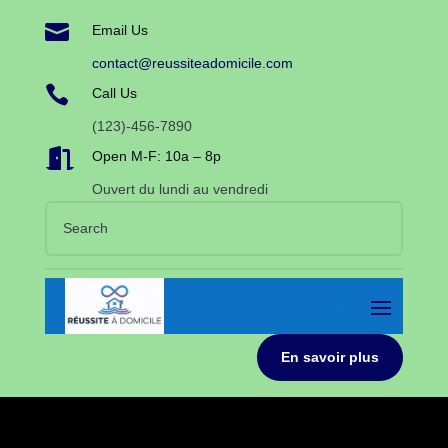

Email Us
contact@reussiteadomicile.com

Call Us
(123)-456-7890

Open M-F: 10a – 8p
Ouvert du lundi au vendredi
En savoir plus