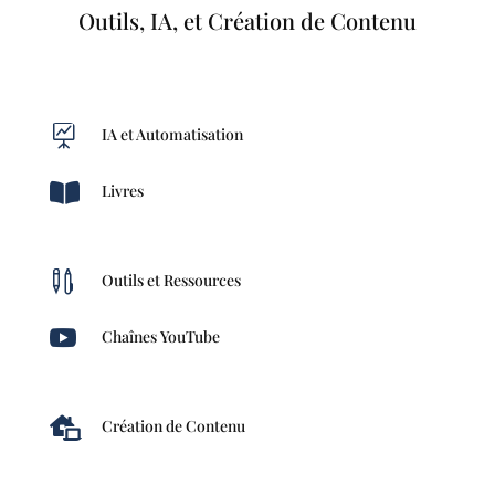
Outils, IA, et Création de Contenu

IA et Automatisation

Livres

Outils et Ressources

Chaînes YouTube

Création de Contenu