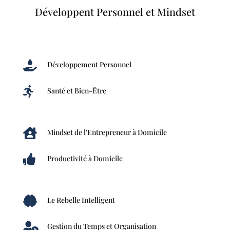
Développent Personnel et Mindset

Développement Personnel

Santé et Bien-Être

Mindset de l'Entrepreneur à Domicile

Productivité à Domicile

Le Rebelle Intelligent

Gestion du Temps et Organisation