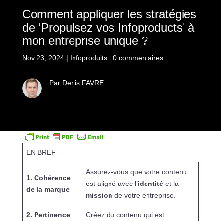
Comment appliquer les stratégies
de ‘Propulsez vos Infoproducts’ à
mon entreprise unique ?
Nov 23, 2024
|
Infoproduits
|
0 commentaires
Par Denis FAVRE
EN BREF
Assurez-vous que votre contenu
1. Cohérence
est aligné avec l’
identité
et la
de la marque
mission
de votre entreprise.
2. Pertinence
Créez du contenu qui est