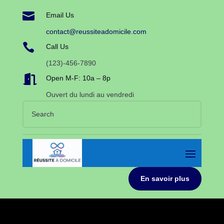

Email Us
contact@reussiteadomicile.com

Call Us
(123)-456-7890

Open M-F: 10a – 8p
Ouvert du lundi au vendredi
En savoir plus