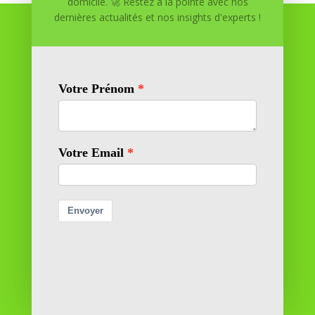
domicile. 🚀 Restez à la pointe avec nos
dernières actualités et nos insights d'experts !
Réussite à Domicile
Réussite à Domicile est votre partenaire de confiance
pour atteindre vos objectifs depuis le confort de votre
maison. Nous offrons des solutions personnalisées pour
vous aider à réussir.
SOMMAIRE DU SITE
Adresse