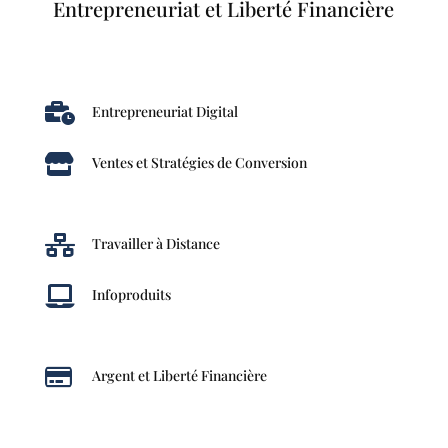
Entrepreneuriat et Liberté Financière

Entrepreneuriat Digital

Ventes et Stratégies de Conversion

Travailler à Distance

Infoproduits

Argent et Liberté Financière