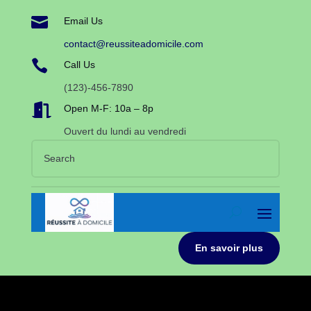

Email Us
contact@reussiteadomicile.com

Call Us
(123)-456-7890

Open M-F: 10a – 8p
Ouvert du lundi au vendredi
En savoir plus