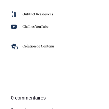

Outils et Ressources

Chaînes YouTube

Création de Contenu
0 commentaires