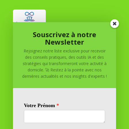
Souscrivez à notre
Réussite à Domicile
Newsletter
Rejoignez notre liste exclusive pour recevoir
Réussite à Domicile est votre partenaire de confiance
des conseils pratiques, des outils IA et des
pour atteindre vos objectifs depuis le confort de votre
stratégies qui transformeront votre activité à
maison. Nous offrons des solutions personnalisées pour
domicile. 🚀 Restez à la pointe avec nos
vous aider à réussir.
dernières actualités et nos insights d'experts !
SOMMAIRE DU SITE
Adresse
11 rue Richelieu