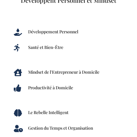
Développent Personnel et Mindset

Développement Personnel

Santé et Bien-Être

Mindset de l'Entrepreneur à Domicile

Productivité à Domicile

Le Rebelle Intelligent

Gestion du Temps et Organisation