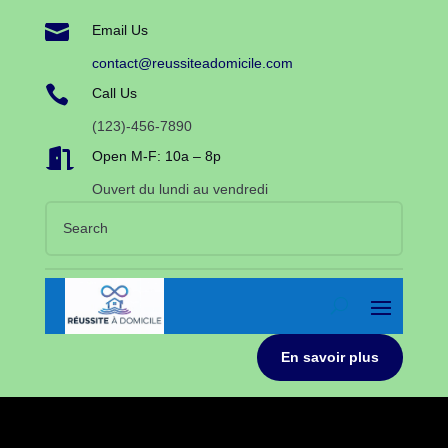

Email Us
contact@reussiteadomicile.com

Call Us
(123)-456-7890

Open M-F: 10a – 8p
Ouvert du lundi au vendredi
En savoir plus