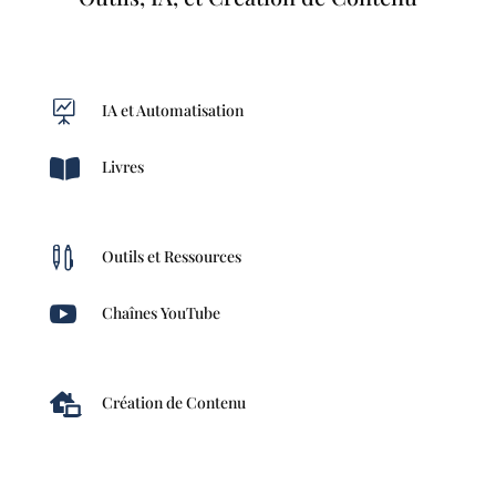

IA et Automatisation

Livres

Outils et Ressources

Chaînes YouTube

Création de Contenu