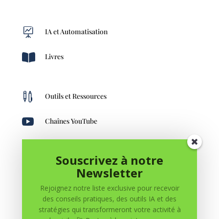

IA et Automatisation

Livres

Outils et Ressources

Chaînes YouTube
Souscrivez à notre

Création de Contenu
Newsletter
Rejoignez notre liste exclusive pour recevoir
des conseils pratiques, des outils IA et des
stratégies qui transformeront votre activité à