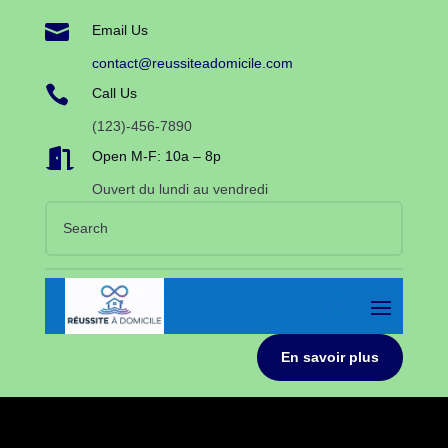

Email Us
contact@reussiteadomicile.com

Call Us
(123)-456-7890

Open M-F: 10a – 8p
Ouvert du lundi au vendredi
En savoir plus