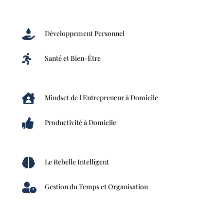

Développement Personnel

Santé et Bien-Être

Mindset de l'Entrepreneur à Domicile

Productivité à Domicile

Le Rebelle Intelligent

Gestion du Temps et Organisation