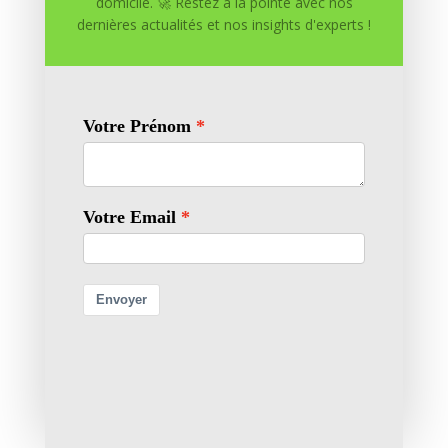
domicile. 🚀 Restez à la pointe avec nos
dernières actualités et nos insights d'experts !
0 commentaires
Soumettre un commentaire
Votre adresse e-mail ne sera pas publiée.
Les champs
obligatoires sont indiqués avec
*