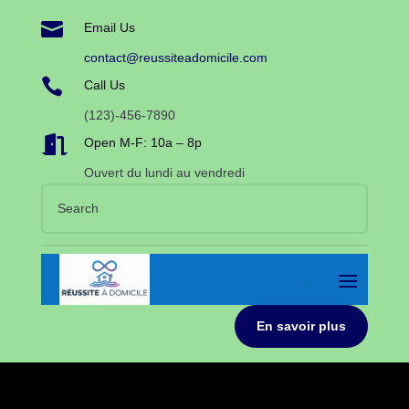

Email Us
contact@reussiteadomicile.com

Call Us
(123)-456-7890

Open M-F: 10a – 8p
Ouvert du lundi au vendredi
En savoir plus