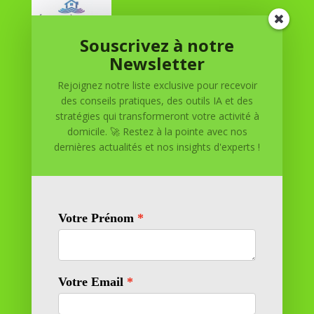
Souscrivez à notre
Réussite à Domicile
Newsletter
Rejoignez notre liste exclusive pour recevoir
Réussite à Domicile est votre partenaire de confiance
des conseils pratiques, des outils IA et des
pour atteindre vos objectifs depuis le confort de votre
stratégies qui transformeront votre activité à
maison. Nous offrons des solutions personnalisées pour
domicile. 🚀 Restez à la pointe avec nos
vous aider à réussir.
dernières actualités et nos insights d'experts !
SOMMAIRE DU SITE
Adresse
11 rue Richelieu
69100 VILLEURBANNE