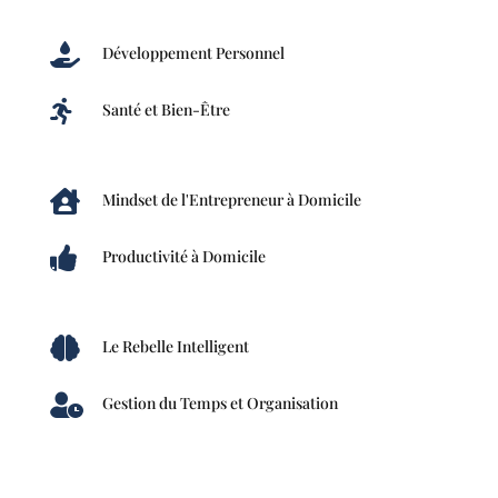

Développement Personnel

Santé et Bien-Être

Mindset de l'Entrepreneur à Domicile

Productivité à Domicile

Le Rebelle Intelligent

Gestion du Temps et Organisation