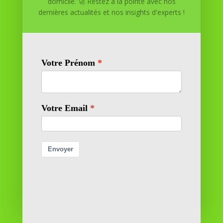
domicile. 🚀 Restez à la pointe avec nos
dernières actualités et nos insights d'experts !
Réussite à Domicile
Réussite à Domicile est votre partenaire de confiance
pour atteindre vos objectifs depuis le confort de votre
maison. Nous offrons des solutions personnalisées pour
vous aider à réussir.
SOMMAIRE DU SITE
Adresse
11 rue Richelieu
69100 VILLEURBANNE
Contactez-nous
contact@reussiteadomicile.com