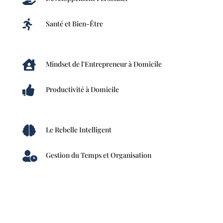

Santé et Bien-Être

Mindset de l'Entrepreneur à Domicile

Productivité à Domicile

Le Rebelle Intelligent

Gestion du Temps et Organisation