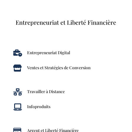
Entrepreneuriat et Liberté Financière

Entrepreneuriat Digital

Ventes et Stratégies de Conversion

Travailler à Distance

Infoproduits

Argent et Liberté Financière