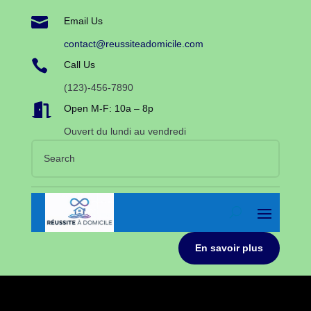

Email Us
contact@reussiteadomicile.com

Call Us
(123)-456-7890

Open M-F: 10a – 8p
Ouvert du lundi au vendredi
En savoir plus