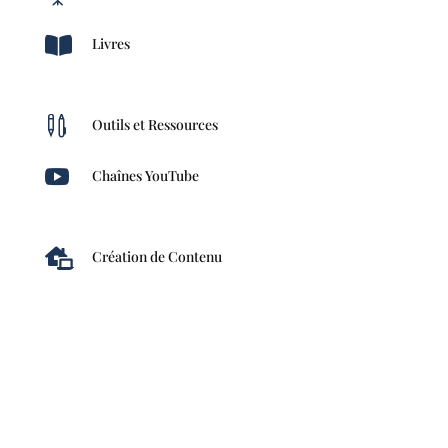

Livres

Outils et Ressources

Chaînes YouTube

Création de Contenu