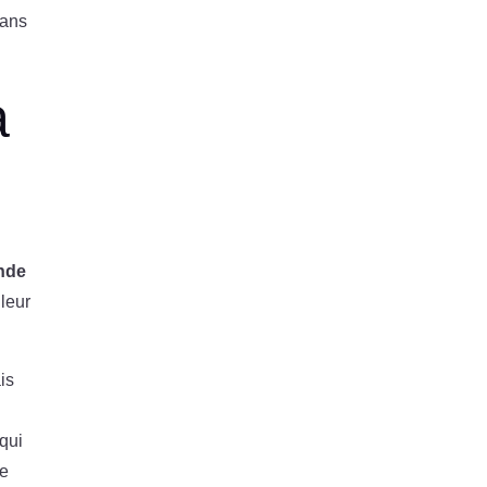
dans
a
s
onde
leur
is
 qui
de