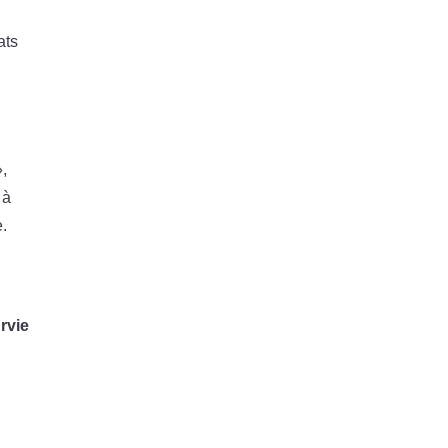
ats
»,
 à
e.
rvie
s