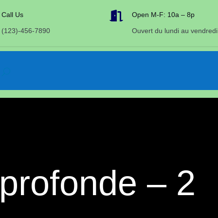

Call Us
Open M-F: 10a – 8p
(123)-456-7890
Ouvert du lundi au vendredi
 profonde – 2