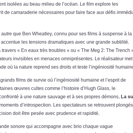
nt isolées au beau milieu de l’océan. Le film explore les
rit de camaraderie nécessaires pour faire face aux défis immédi
st autre que Ben Wheatley, connu pour ses films à suspense à la
accentue les tensions dramatiques avec une grande subtilité.
 travers « En eaux très troubles » ou « The Meg 2: The Trench 
dateurs invisibles en menaces omniprésentes. Le réalisateur met
e où la nature reprend ses droits et teste l’ingéniosité humain
grands films de survie où l’ingéniosité humaine et l’esprit de
ertaines œuvres cultes comme l’histoire d’Hugh Glass, le
confronté à une nature sauvage et à ses propres démons,
La su
moments d’introspection. Les spectateurs se retrouvent plongé
ision doit être pesée avec prudence et rapidité.
e bande sonore qui accompagne avec brio chaque vague