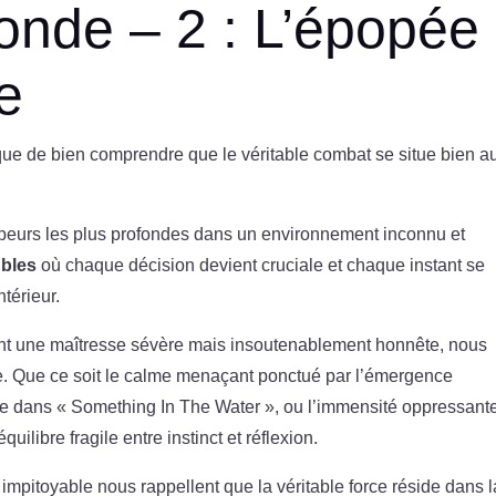
fonde – 2 : L’épopée
ce
que de bien comprendre que le véritable combat se situe bien a
s peurs les plus profondes dans un environnement inconnu et
ubles
où chaque décision devient cruciale et chaque instant se
térieur.
nt une maîtresse sévère mais insoutenablement honnête, nous
nte. Que ce soit le calme menaçant ponctué par l’émergence
dans « Something In The Water », ou l’immensité oppressant
uilibre fragile entre instinct et réflexion.
mpitoyable nous rappellent que la véritable force réside dans l