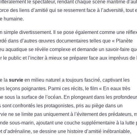
littéralement le spectateur, rendant chaque scène maritime d’au
 force des liens d’amitié qui se resserrent face à l’adversité, tout 
re humaine.
 un simple divertissement. Il se pose également comme une réfle
bordé dans d’autres œuvres documentaires telles que « Planète
milieu aquatique se révèle complexe et demande un savoir-faire q
r le public et l’inciter à mieux se préparer face aux imprévus de 
de la
survie
en milieu naturel a toujours fasciné, captivant les
ses leçons poignantes. Parmi ces récits, le film « En eaux très
ême sous la surface de l’océan. En plongeant dans les profondeu
s sont confrontés les protagonistes, pris au piège dans un
rvie ne se limite pas uniquement à l’évitement des prédateurs, 
de sous-marin, ajoutant une couche supplémentaire à la lutte 
et d’adrénaline, se dessine une histoire d’amitié inébranlable,