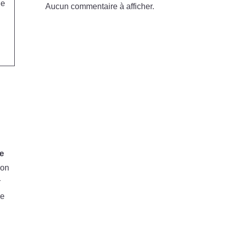
de
Aucun commentaire à afficher.
ie
ion
r
le