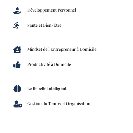

Développement Personnel

Santé et Bien-Être

Mindset de l'Entrepreneur à Domicile

Productivité à Domicile

Le Rebelle Intelligent

Gestion du Temps et Organisation