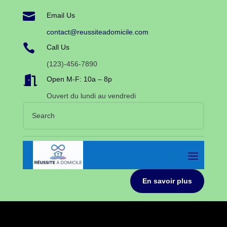

Email Us
contact@reussiteadomicile.com

Call Us
(123)-456-7890

Open M-F: 10a – 8p
Ouvert du lundi au vendredi
En savoir plus