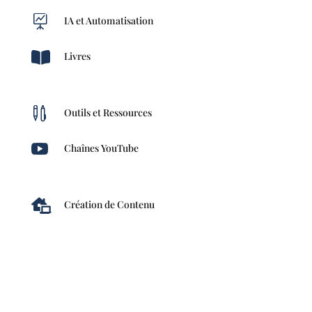

IA et Automatisation

Livres

Outils et Ressources

Chaînes YouTube

Création de Contenu