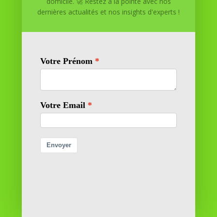
domicile. 🚀 Restez à la pointe avec nos
dernières actualités et nos insights d'experts !
Réussite à Domicile
Réussite à Domicile est votre partenaire de confiance
pour atteindre vos objectifs depuis le confort de votre
maison. Nous offrons des solutions personnalisées pour
vous aider à réussir.
SOMMAIRE DU SITE
Adresse
11 rue Richelieu
69100 VILLEURBANNE
Contactez-nous