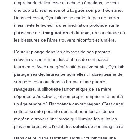
empreint de délicatesse et riche en émotions, se veut
une ode à la
résilience
et à la
guérison par l’écriture
.
Dans cet essai, Cyrulnik ne se contente pas de narrer
mais invite le lecteur à une méditation profonde sur la
puissance de l’
imagination
et du
rêve
, un sanctuaire où
les blessures de l’âme trouvent réconfort et lumière.
L’auteur plonge dans les abysses de ses propres
souvenirs, confrontant les ombres de son passé
tourmenté. Avec une générosité bouleversante, Cyrulnik
partage ses déchirures personnelles : l’absentéisme de
son père, évanoui dans la brume d’une guerre
ravageuse, la silhouette fantomatique de sa mère
déportée à Auschwitz, et son propre emprisonnement à
un âge tendre où l’innocence devrait régner. C’est dans
cette obscurité pesante que naît pour lui l’art de
se
recréer
, à travers une prose qui illumine les nuits les
plus sombres avec l’éclat des
soleils
de son imaginaire.
Dans cet ouvrage fascinant, Boris Cyrulnik tisse une