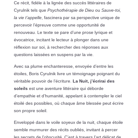
Ce récit, fidèle à la lignée des succès littéraires de
Cyrulnik tels que
Psychothérapie de Dieu
ou
Sauve-toi,
la vie t’appelle
, fascinera par sa perspective unique de
percevoir l’épreuve comme une opportunité de
renouveau. Le texte se pare d’une prose lyrique et
évocatrice, incitant le lecteur à plonger dans une
réflexion sur soi, à rechercher des réponses aux
questions laissées en suspens par la vie.
Avec sa plume enchanteresse, envoyée d’entre les
étoiles, Boris Cyrulnik livre un témoignage poignant du
véritable pouvoir de l’écriture.
La Nuit, j’écrirai des
soleils
est une aventure littéraire qui déborde
d’empathie et d’humanité, appelant à contempler le ciel
étoilé des possibles, où chaque âme blessée peut écrire
son propre soleil.
Enveloppé dans le voile soyeux de la nuit, chaque étoile
semble murmurer des récits oubliés, invitant à percer
les secrets de l’obscurité. C’est à travers l’art délicat de