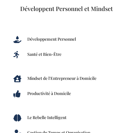
Développent Personnel et Mindset

Développement Personnel

Santé et Bien-Être

Mindset de l'Entrepreneur à Domicile

Productivité à Domicile

Le Rebelle Intelligent
Gestion du Temps et Organisation