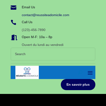

Email Us
contact@reussiteadomicile.com

Call Us
(123)-456-7890

Open M-F: 10a – 8p
Ouvert du lundi au vendredi
En savoir plus