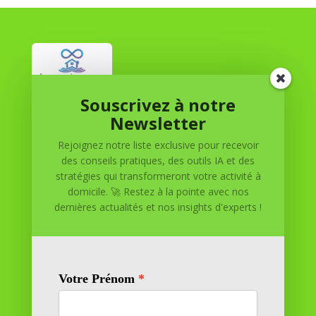
Souscrivez à notre
Réussite à Domicile
Newsletter
Rejoignez notre liste exclusive pour recevoir
Réussite à Domicile est votre partenaire de confiance
des conseils pratiques, des outils IA et des
pour atteindre vos objectifs depuis le confort de votre
stratégies qui transformeront votre activité à
maison. Nous offrons des solutions personnalisées pour
domicile. 🚀 Restez à la pointe avec nos
vous aider à réussir.
dernières actualités et nos insights d'experts !
SOMMAIRE DU SITE
Adresse