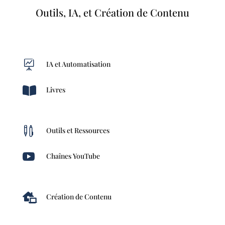
Outils, IA, et Création de Contenu

IA et Automatisation

Livres

Outils et Ressources

Chaînes YouTube

Création de Contenu