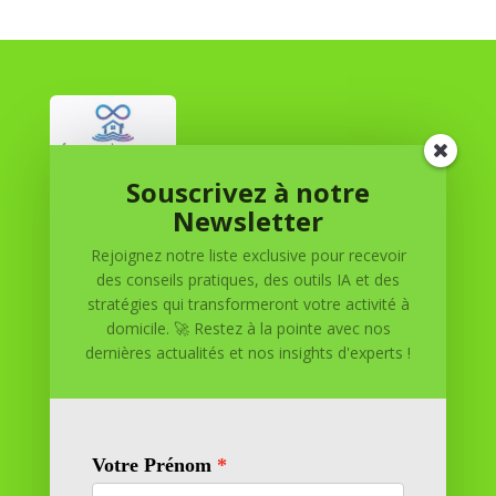
Souscrivez à notre
Réussite à Domicile
Newsletter
Rejoignez notre liste exclusive pour recevoir
Réussite à Domicile est votre partenaire de confiance
des conseils pratiques, des outils IA et des
pour atteindre vos objectifs depuis le confort de votre
stratégies qui transformeront votre activité à
maison. Nous offrons des solutions personnalisées pour
domicile. 🚀 Restez à la pointe avec nos
vous aider à réussir.
dernières actualités et nos insights d'experts !
SOMMAIRE DU SITE