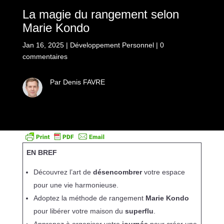
La magie du rangement selon
Marie Kondo
Jan 16, 2025
|
Développement Personnel
|
0
commentaires
Par Denis FAVRE
EN BREF
Découvrez l’art de
désencombrer
votre espace
pour une vie harmonieuse.
Adoptez la méthode de rangement
Marie Kondo
pour libérer votre maison du
superflu
.