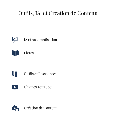
Outils, IA, et Création de Contenu

IA et Automatisation

Livres

Outils et Ressources

Chaînes YouTube

Création de Contenu