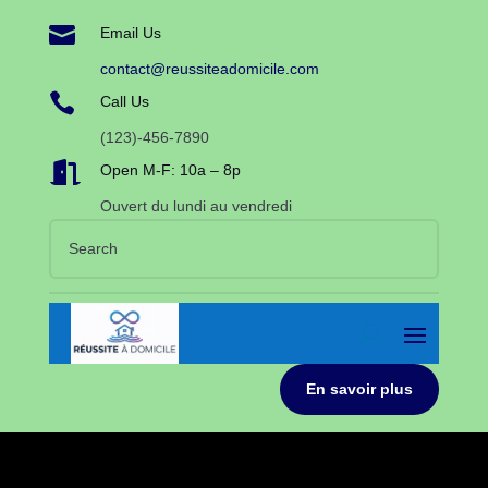

Email Us
contact@reussiteadomicile.com

Call Us
(123)-456-7890

Open M-F: 10a – 8p
Ouvert du lundi au vendredi
En savoir plus