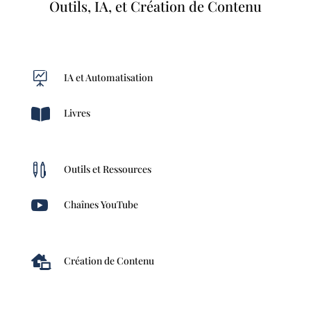
Outils, IA, et Création de Contenu

IA et Automatisation

Livres

Outils et Ressources

Chaînes YouTube

Création de Contenu