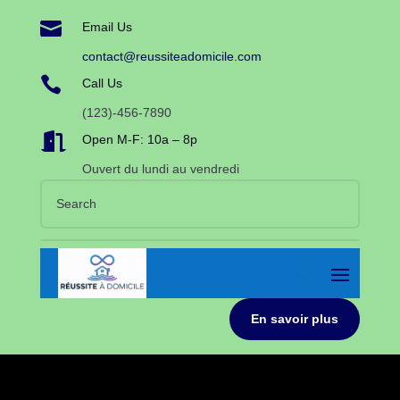

Email Us
contact@reussiteadomicile.com

Call Us
(123)-456-7890

Open M-F: 10a – 8p
Ouvert du lundi au vendredi
En savoir plus