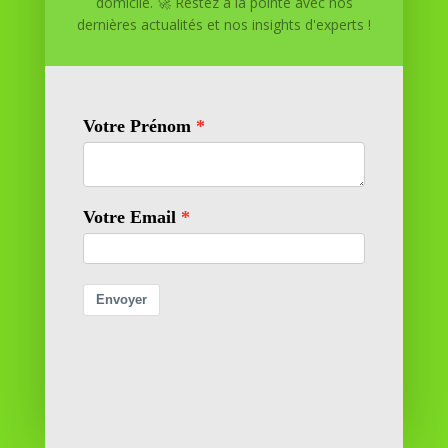
domicile. 🚀 Restez à la pointe avec nos
dernières actualités et nos insights d'experts !
Réussite à Domicile
Réussite à Domicile est votre partenaire de confiance
pour atteindre vos objectifs depuis le confort de votre
maison. Nous offrons des solutions personnalisées pour
vous aider à réussir.
SOMMAIRE DU SITE
Adresse
11 rue Richelieu