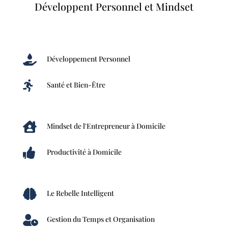
Développent Personnel et Mindset

Développement Personnel

Santé et Bien-Être

Mindset de l'Entrepreneur à Domicile

Productivité à Domicile

Le Rebelle Intelligent

Gestion du Temps et Organisation