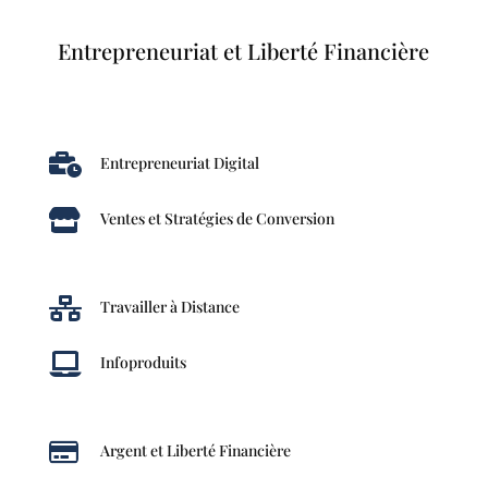
Entrepreneuriat et Liberté Financière

Entrepreneuriat Digital

Ventes et Stratégies de Conversion

Travailler à Distance

Infoproduits

Argent et Liberté Financière