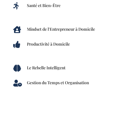

Santé et Bien-Être

Mindset de l'Entrepreneur à Domicile

Productivité à Domicile

Le Rebelle Intelligent

Gestion du Temps et Organisation