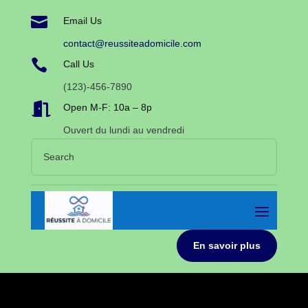

Email Us
contact@reussiteadomicile.com

Call Us
(123)-456-7890

Open M-F: 10a – 8p
Ouvert du lundi au vendredi
En savoir plus