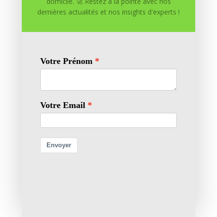
domicile. 🚀 Restez à la pointe avec nos
dernières actualités et nos insights d'experts !
Soumettre un commentaire
Votre adresse e-mail ne sera pas publiée.
Les champs
obligatoires sont indiqués avec
*