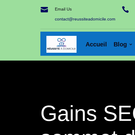


Email Us
contact@reussiteadomicile.com
Accueil
Blog
Gains SEO