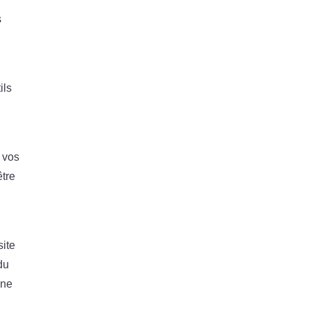
s
ils
à vos
être
site
du
ine