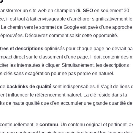
 transformer un site web en champion du
SEO
en seulement 30
e, il est tout à fait envisageable d’améliorer significativement le
. Le chemin vers le sommet de Google est pavé d’une approche
s éprouvées. Découvrez comment saisir cette opportunité.
itres et descriptions
optimisés pour chaque page ne devrait pa
impact direct sur le classement d’une page. Il doit contenir des 
nciter les internautes à cliquer. Simultanément, les descriptions
ots-clés sans exagération pour ne pas perdre en naturel.
n de
backlinks de qualité
sont indispensables. Il s’agit de liens 
nt influencer le référencement naturel. La clé réside dans la
links de haute qualité que d’en accumuler une grande quantité de
r continuellement le
contenu
. Un contenu original et pertinent, a
tire non seulement les visiteurs mais également les faveurs des