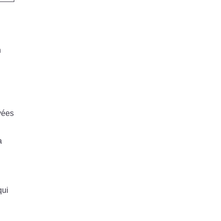
n
uvées
a
qui