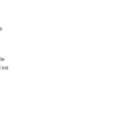
es
 de
’est