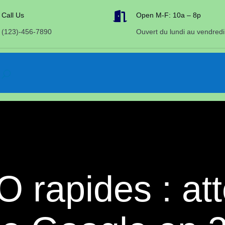

Call Us
Open M-F: 10a – 8p
(123)-456-7890
Ouvert du lundi au vendredi
 rapides : att