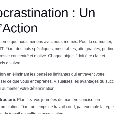
ocrastination : Un
’Action
e interne que nous menons avec nous-mêmes. Pour la surmonter,
RT
. Fixer des buts spécifiques, mesurables, atteignables, pertin
ester concentré et motivé. Chaque objectif doit être clair et
is à suivre.
tion
en éliminant les pensées limitantes qui entravent votre
liser ce que vous entreprenez. Visualisez les avantages du suc
r alimenter votre détermination.
tructuré
. Planifiez vos journées de manière concise, en
ccumulation. Fixer un temps de travail court, par exemple la règl
 de travail en collines accessibles.