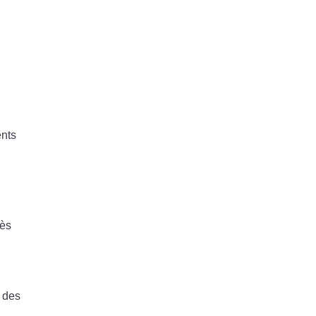
ents
cès
e des