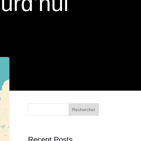
urd’hui
Rechercher
Recent Posts