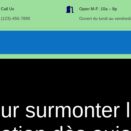

Call Us
Open M-F: 10a – 8p
(123)-456-7890
Ouvert du lundi au vendredi
ur surmonter 