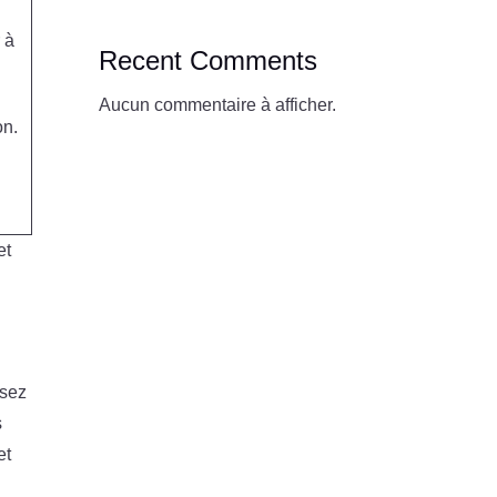
 à
Recent Comments
Aucun commentaire à afficher.
on.
et
isez
s
et