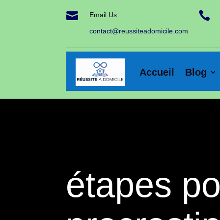


Email Us
contact@reussiteadomicile.com
Accueil
Blog
étapes po