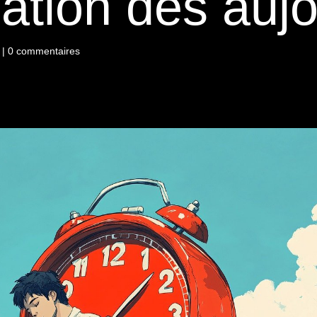
nation dès aujo
|
0 commentaires