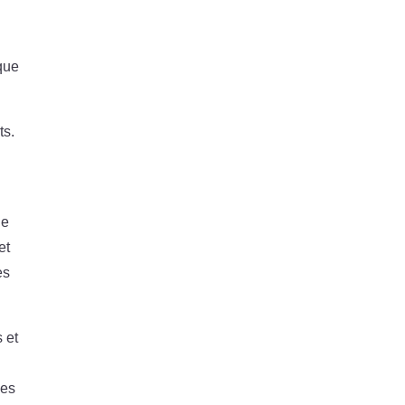
aque
ts.
ne
et
es
 et
des