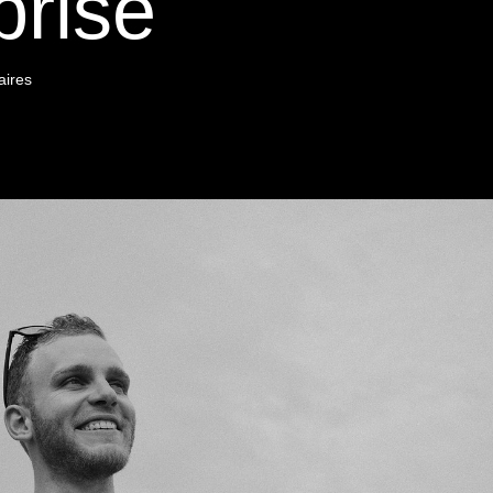
prise
aires