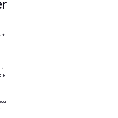
er
 le
es
 le
ussi
t