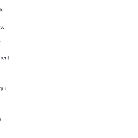
le
s.
s
frent
qui
e