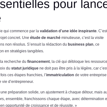
sentielles pour lanc
e
ble qui commence par la
validation d’une idée inspirante
. C’est
rojet concret. Une
étude de marché
minutieuse, c’est la visite
ins non résolus. S’ensuit la rédaction du
business plan
, ce
on en stratégies tangibles.
 la recherche du
financement
, la clé qui débloque les ressourc
hoix du
statut juridique
ne doit pas être pris à la légère, car c’est
fois ces étapes franchies, l’
immatriculation
de votre entreprise
e vie d’entrepreneur.
une préparation solide, un ajustement à chaque détour, mais a
lors, ensemble, franchissons chaque étape, avec détermination e
en opportunité de croissance et de réussite. »