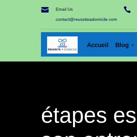


Email Us
contact@reussiteadomicile.com
Accueil
Blog
étapes es