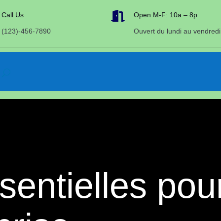

Call Us
Open M-F: 10a – 8p
(123)-456-7890
Ouvert du lundi au vendredi
sentielles pou