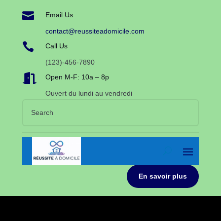

Email Us
contact@reussiteadomicile.com

Call Us
(123)-456-7890

Open M-F: 10a – 8p
Ouvert du lundi au vendredi
En savoir plus