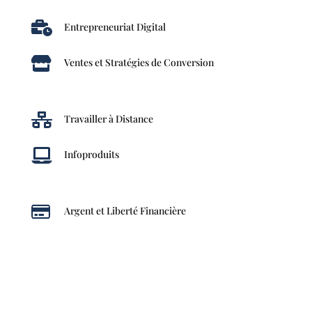

Entrepreneuriat Digital

Ventes et Stratégies de Conversion

Travailler à Distance

Infoproduits

Argent et Liberté Financière