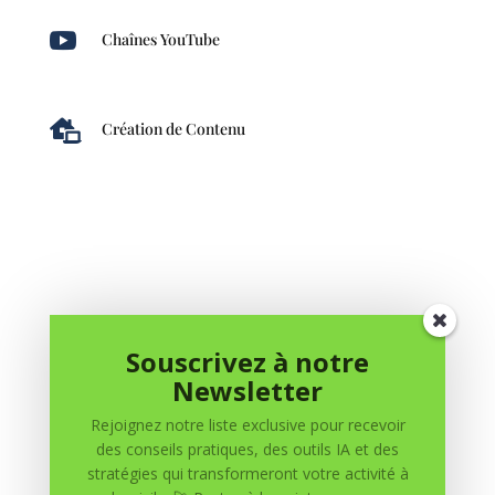

Chaînes YouTube

Création de Contenu
Souscrivez à notre
0 commentaires
Newsletter
Soumettre un commentaire
Rejoignez notre liste exclusive pour recevoir
des conseils pratiques, des outils IA et des
Votre adresse e-mail ne sera pas publiée.
Les champs
stratégies qui transformeront votre activité à
obligatoires sont indiqués avec
*