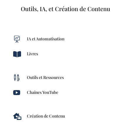
Outils, IA, et Création de Contenu

IA et Automatisation

Livres

Outils et Ressources

Chaînes YouTube

Création de Contenu