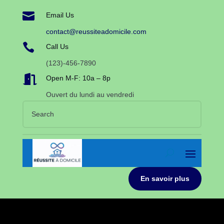

Email Us
contact@reussiteadomicile.com

Call Us
(123)-456-7890

Open M-F: 10a – 8p
Ouvert du lundi au vendredi
En savoir plus