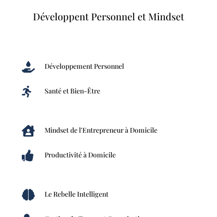
Développent Personnel et Mindset

Développement Personnel

Santé et Bien-Être

Mindset de l'Entrepreneur à Domicile

Productivité à Domicile

Le Rebelle Intelligent