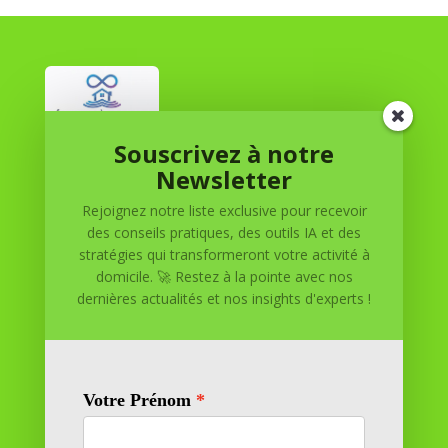
Souscrivez à notre
Réussite à Domicile
Newsletter
Rejoignez notre liste exclusive pour recevoir
Réussite à Domicile est votre partenaire de confiance
des conseils pratiques, des outils IA et des
pour atteindre vos objectifs depuis le confort de votre
stratégies qui transformeront votre activité à
maison. Nous offrons des solutions personnalisées pour
domicile. 🚀 Restez à la pointe avec nos
vous aider à réussir.
dernières actualités et nos insights d'experts !
SOMMAIRE DU SITE
Adresse