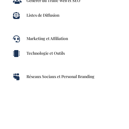

Générer du Trafic Web et SEO

Listes de Diffusion

Marketing et Affiliation

Technologie et Outils

Réseaux Sociaux et Personal Branding