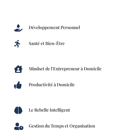

Développement Personnel

Santé et Bien-Être

Mindset de l'Entrepreneur à Domicile

Productivité à Domicile

Le Rebelle Intelligent

Gestion du Temps et Organisation