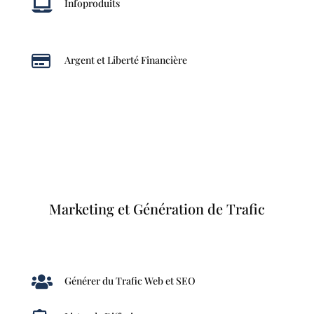

Infoproduits

Argent et Liberté Financière
Marketing et Génération de Trafic

Générer du Trafic Web et SEO