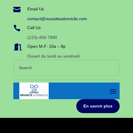

Email Us
contact@reussiteadomicile.com

Call Us
(123)-456-7890

Open M-F: 10a – 8p
Ouvert du lundi au vendredi
En savoir plus