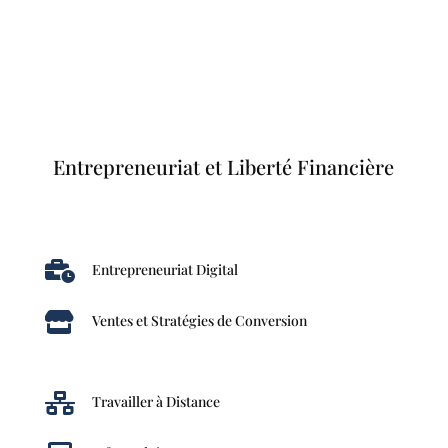
Entrepreneuriat et Liberté Financière

Entrepreneuriat Digital

Ventes et Stratégies de Conversion

Travailler à Distance