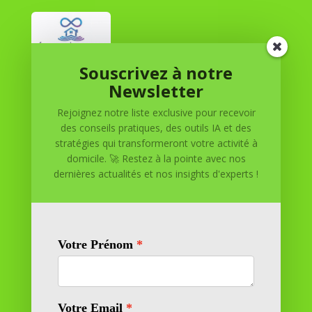
Souscrivez à notre
Réussite à Domicile
Newsletter
Rejoignez notre liste exclusive pour recevoir
Réussite à Domicile est votre partenaire de confiance
des conseils pratiques, des outils IA et des
pour atteindre vos objectifs depuis le confort de votre
stratégies qui transformeront votre activité à
maison. Nous offrons des solutions personnalisées pour
domicile. 🚀 Restez à la pointe avec nos
vous aider à réussir.
dernières actualités et nos insights d'experts !
SOMMAIRE DU SITE
Adresse
11 rue Richelieu
69100 VILLEURBANNE