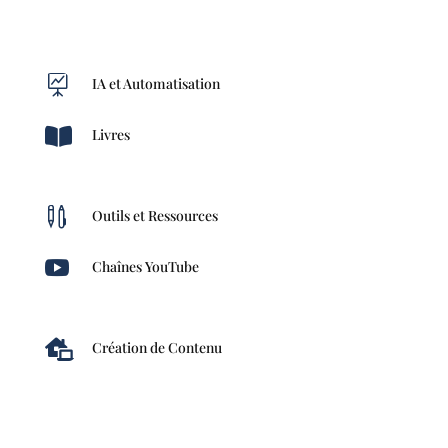

IA et Automatisation

Livres

Outils et Ressources

Chaînes YouTube

Création de Contenu