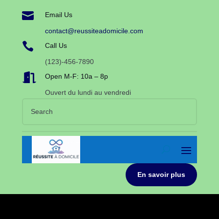

Email Us
contact@reussiteadomicile.com

Call Us
(123)-456-7890

Open M-F: 10a – 8p
Ouvert du lundi au vendredi
En savoir plus