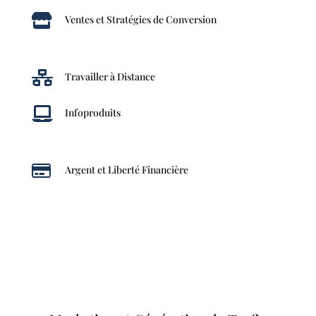

Ventes et Stratégies de Conversion

Travailler à Distance

Infoproduits

Argent et Liberté Financière