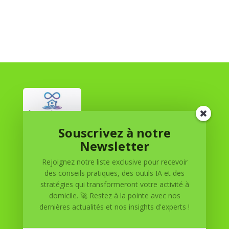
Souscrivez à notre
Réussite à Domicile
Newsletter
Rejoignez notre liste exclusive pour recevoir
Réussite à Domicile est votre partenaire de confiance
des conseils pratiques, des outils IA et des
pour atteindre vos objectifs depuis le confort de votre
stratégies qui transformeront votre activité à
maison. Nous offrons des solutions personnalisées pour
domicile. 🚀 Restez à la pointe avec nos
vous aider à réussir.
dernières actualités et nos insights d'experts !