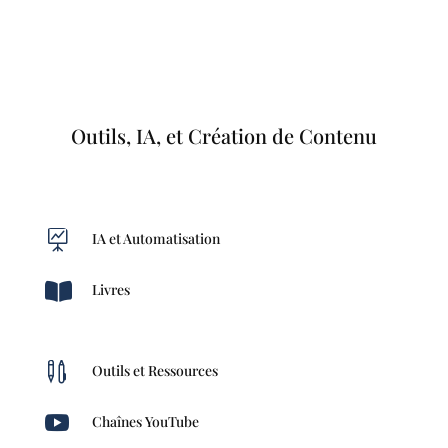
Outils, IA, et Création de Contenu

IA et Automatisation

Livres

Outils et Ressources

Chaînes YouTube