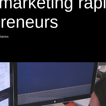
 marketing rap
preneurs
aires