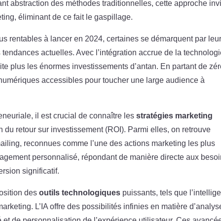
ant abstraction des méthodes traditionnelles, cette approche invi
ing, éliminant de ce fait le gaspillage.
lus rentables à lancer en 2024, certaines se démarquent par leu
es tendances actuelles. Avec l’intégration accrue de la technologi
ite plus les énormes investissements d’antan. En partant de zér
ls numériques accessibles pour toucher une large audience à
eneuriale, il est crucial de connaître les
stratégies marketing
 du retour sur investissement (ROI). Parmi elles, on retrouve
mailing, reconnues comme l’une des actions marketing les plus
ngagement personnalisé, répondant de manière directe aux beso
sion significatif.
osition des
outils technologiques
puissants, tels que l’intellig
arketing. L’IA offre des possibilités infinies en matière d’analy
et de personnalisation de l’expérience utilisateur. Ces avancé