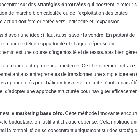
concentrer sur des
stratégies éprouvées
qui boostent le retour s
tion de marché bien calculée ou de l’exploitation des toutes
 action doit être orientée vers l’efficacité et l’expansion.
s d’avoir une idée ; il faut aussi savoir la vendre. En partant de
ormer chaque défi en opportunité et chaque dépense en
e chemin est une course d’ingéniosité et de ressources bien géré
e du monde entrepreneurial moderne. Ce cheminement retrace
permettant aux entrepreneurs de transformer une simple idée en
 les opportunités pour bâtir un business rentable n’ont jamais ét
el d’adopter une approche structurée pour naviguer efficaceme
r est le
marketing base zéro
. Cette méthode innovante encou
cycle budgétaire, en justifiant chaque dépense. Cela implique u
nsi la rentabilité en se concentrant uniquement sur des stratégi