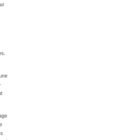
ur
es.
 une
é
nt
rage
ne
es