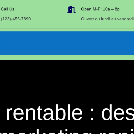

Call Us
Open M-F: 10a – 8p
(123)-456-7890
Ouvert du lundi au vendredi
 rentable : de