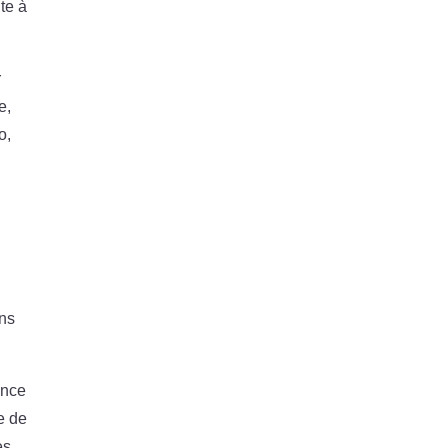
te à
r
e,
o,
ins
ence
se de
es