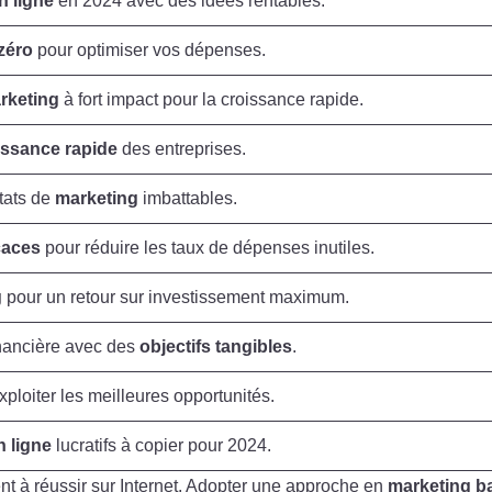
n ligne
en 2024 avec des idées rentables.
zéro
pour optimiser vos dépenses.
arketing
à fort impact pour la croissance rapide.
issance rapide
des entreprises.
ltats de
marketing
imbattables.
icaces
pour réduire les taux de dépenses inutiles.
g
pour un retour sur investissement maximum.
nancière avec des
objectifs tangibles
.
ploiter les meilleures opportunités.
n ligne
lucratifs à copier pour 2024.
nt à réussir sur Internet. Adopter une approche en
marketing b