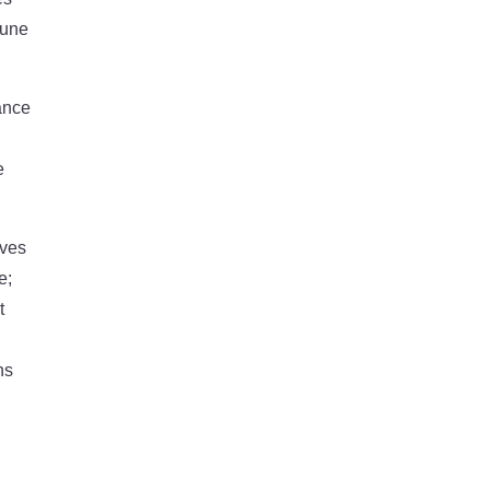
 une
ance
e
e
ives
e;
t
ns