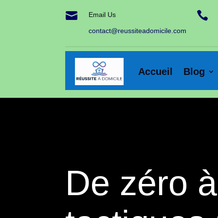


Email Us
contact@reussiteadomicile.com
Accueil
Blog
De zéro à