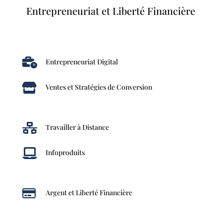
Entrepreneuriat et Liberté Financière

Entrepreneuriat Digital

Ventes et Stratégies de Conversion

Travailler à Distance

Infoproduits

Argent et Liberté Financière