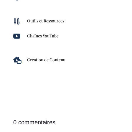

Outils et Ressources

Chaînes YouTube

Création de Contenu
0 commentaires