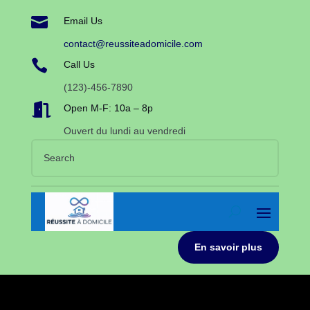

Email Us
contact@reussiteadomicile.com

Call Us
(123)-456-7890

Open M-F: 10a – 8p
Ouvert du lundi au vendredi
En savoir plus