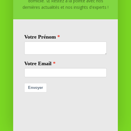
domicile. 🚀 Restez à la pointe avec nos
Réussite à Domicile est votre partenaire de confiance
dernières actualités et nos insights d'experts !
pour atteindre vos objectifs depuis le confort de votre
maison. Nous offrons des solutions personnalisées pour
vous aider à réussir.
SOMMAIRE DU SITE
Adresse
11 rue Richelieu
69100 VILLEURBANNE
Contactez-nous
contact@reussiteadomicile.com