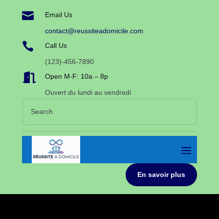

Email Us
contact@reussiteadomicile.com

Call Us
(123)-456-7890

Open M-F: 10a – 8p
Ouvert du lundi au vendredi
En savoir plus