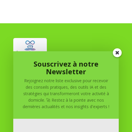
Souscrivez à notre
Réussite à Domicile
Newsletter
Rejoignez notre liste exclusive pour recevoir
Réussite à Domicile est votre partenaire de confiance
des conseils pratiques, des outils IA et des
pour atteindre vos objectifs depuis le confort de votre
stratégies qui transformeront votre activité à
maison. Nous offrons des solutions personnalisées pour
domicile. 🚀 Restez à la pointe avec nos
vous aider à réussir.
dernières actualités et nos insights d'experts !
SOMMAIRE DU SITE