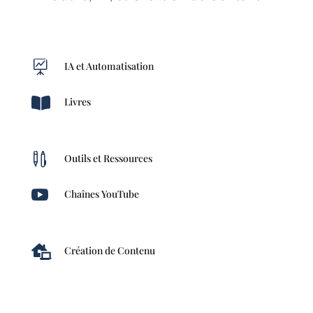

IA et Automatisation

Livres

Outils et Ressources

Chaînes YouTube

Création de Contenu