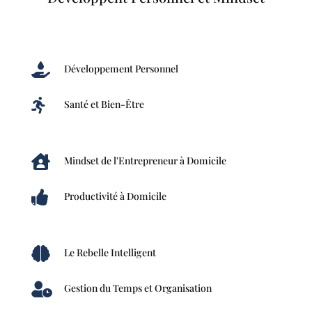

Développement Personnel

Santé et Bien-Être

Mindset de l'Entrepreneur à Domicile

Productivité à Domicile

Le Rebelle Intelligent

Gestion du Temps et Organisation