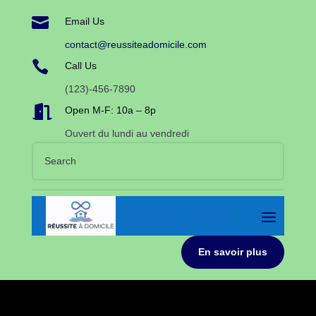

Email Us
contact@reussiteadomicile.com

Call Us
(123)-456-7890

Open M-F: 10a – 8p
Ouvert du lundi au vendredi
En savoir plus