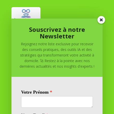
Souscrivez à notre
Réussite à Domicile
Newsletter
Rejoignez notre liste exclusive pour recevoir
Réussite à Domicile est votre partenaire de confiance
des conseils pratiques, des outils IA et des
pour atteindre vos objectifs depuis le confort de votre
stratégies qui transformeront votre activité à
maison. Nous offrons des solutions personnalisées pour
domicile. 🚀 Restez à la pointe avec nos
vous aider à réussir.
dernières actualités et nos insights d'experts !
SOMMAIRE DU SITE
Adresse
11 rue Richelieu