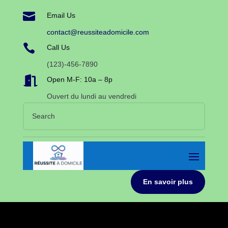

Email Us
contact@reussiteadomicile.com

Call Us
(123)-456-7890

Open M-F: 10a – 8p
Ouvert du lundi au vendredi
En savoir plus