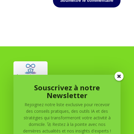
Soumettre le commentaire
Souscrivez à notre
Réussite à Domicile
Newsletter
Rejoignez notre liste exclusive pour recevoir
Réussite à Domicile est votre partenaire de confiance
des conseils pratiques, des outils IA et des
pour atteindre vos objectifs depuis le confort de votre
stratégies qui transformeront votre activité à
maison. Nous offrons des solutions personnalisées pour
domicile. 🚀 Restez à la pointe avec nos
vous aider à réussir.
dernières actualités et nos insights d'experts !