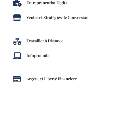

Entrepreneuriat Digital

Ventes et Stratégies de Conversion

Travailler à Distance

Infoproduits

Argent et Liberté Financière