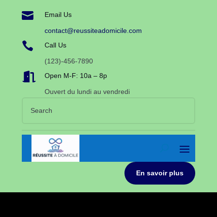

Email Us
contact@reussiteadomicile.com

Call Us
(123)-456-7890

Open M-F: 10a – 8p
Ouvert du lundi au vendredi
En savoir plus