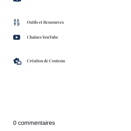

Outils et Ressources

Chaînes YouTube

Création de Contenu
0 commentaires