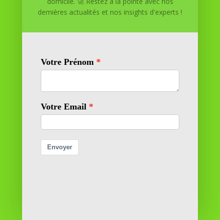
domicile. 🚀 Restez à la pointe avec nos
Réussite à Domicile est votre partenaire de confiance
dernières actualités et nos insights d'experts !
pour atteindre vos objectifs depuis le confort de votre
maison. Nous offrons des solutions personnalisées pour
vous aider à réussir.
SOMMAIRE DU SITE
Adresse
11 rue Richelieu
69100 VILLEURBANNE
Contactez-nous
contact@reussiteadomicile.com