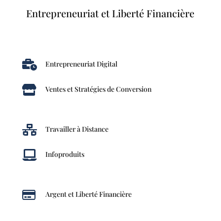
Entrepreneuriat et Liberté Financière

Entrepreneuriat Digital

Ventes et Stratégies de Conversion

Travailler à Distance

Infoproduits

Argent et Liberté Financière