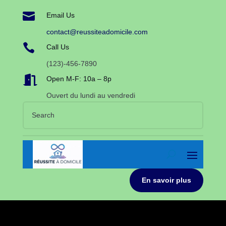

Email Us
contact@reussiteadomicile.com

Call Us
(123)-456-7890

Open M-F: 10a – 8p
Ouvert du lundi au vendredi
En savoir plus