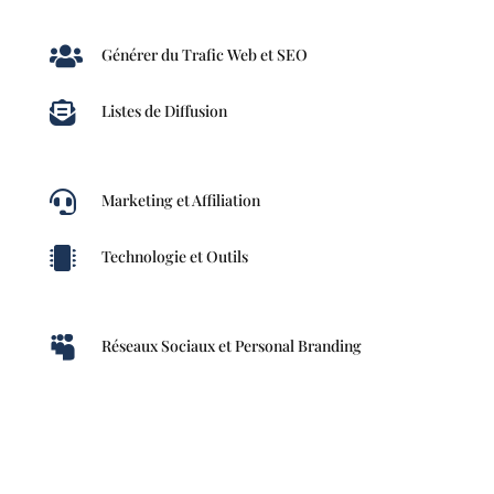

Générer du Trafic Web et SEO

Listes de Diffusion

Marketing et Affiliation

Technologie et Outils

Réseaux Sociaux et Personal Branding