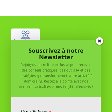
Souscrivez à notre
Réussite à Domicile
Newsletter
Rejoignez notre liste exclusive pour recevoir
Réussite à Domicile est votre partenaire de confiance
des conseils pratiques, des outils IA et des
pour atteindre vos objectifs depuis le confort de votre
stratégies qui transformeront votre activité à
maison. Nous offrons des solutions personnalisées pour
domicile. 🚀 Restez à la pointe avec nos
vous aider à réussir.
dernières actualités et nos insights d'experts !
SOMMAIRE DU SITE