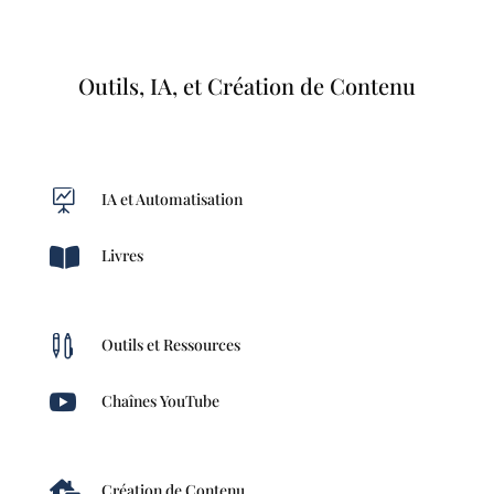
Outils, IA, et Création de Contenu

IA et Automatisation

Livres

Outils et Ressources

Chaînes YouTube

Création de Contenu