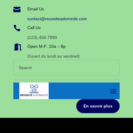

Email Us
contact@reussiteadomicile.com

Call Us
(123)-456-7890

Open M-F: 10a – 8p
Ouvert du lundi au vendredi
En savoir plus