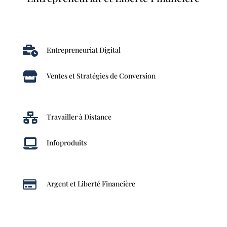

Entrepreneuriat Digital

Ventes et Stratégies de Conversion

Travailler à Distance

Infoproduits

Argent et Liberté Financière