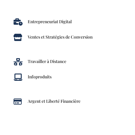

Entrepreneuriat Digital

Ventes et Stratégies de Conversion

Travailler à Distance

Infoproduits

Argent et Liberté Financière