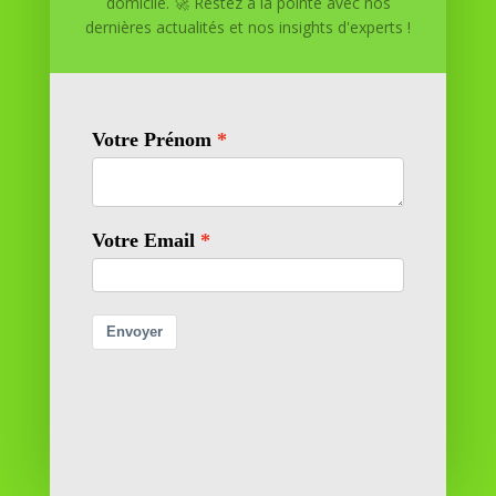
domicile. 🚀 Restez à la pointe avec nos
maison. Nous offrons des solutions personnalisées pour
dernières actualités et nos insights d'experts !
vous aider à réussir.
SOMMAIRE DU SITE
Adresse
11 rue Richelieu
69100 VILLEURBANNE
Contactez-nous
contact@reussiteadomicile.com