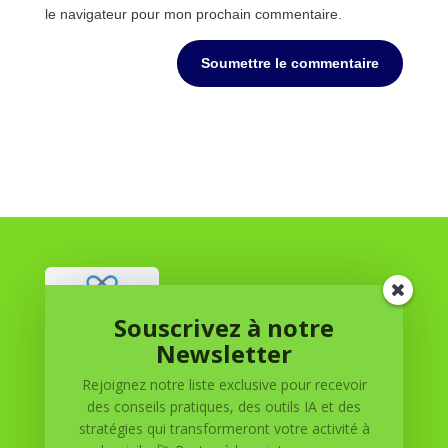
le navigateur pour mon prochain commentaire.
Soumettre le commentaire
Souscrivez à notre
Newsletter
Réussite à Domicile
Rejoignez notre liste exclusive pour recevoir
des conseils pratiques, des outils IA et des
Réussite à Domicile est votre partenaire de confiance
stratégies qui transformeront votre activité à
pour atteindre vos objectifs depuis le confort de votre