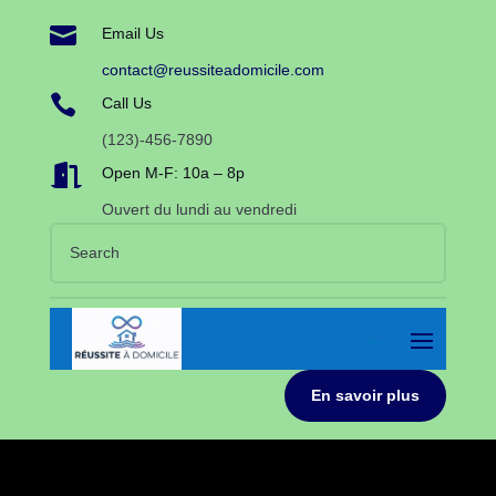

Email Us
contact@reussiteadomicile.com

Call Us
(123)-456-7890

Open M-F: 10a – 8p
Ouvert du lundi au vendredi
En savoir plus