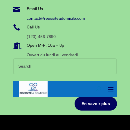

Email Us
contact@reussiteadomicile.com

Call Us
(123)-456-7890

Open M-F: 10a – 8p
Ouvert du lundi au vendredi
En savoir plus