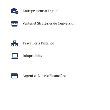

Entrepreneuriat Digital

Ventes et Stratégies de Conversion

Travailler à Distance

Infoproduits

Argent et Liberté Financière