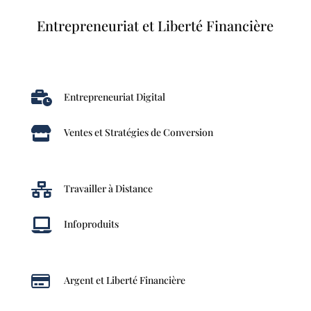
Entrepreneuriat et Liberté Financière

Entrepreneuriat Digital

Ventes et Stratégies de Conversion

Travailler à Distance

Infoproduits

Argent et Liberté Financière