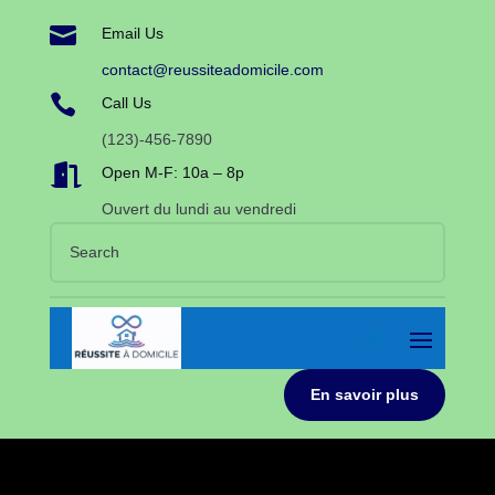

Email Us
contact@reussiteadomicile.com

Call Us
(123)-456-7890

Open M-F: 10a – 8p
Ouvert du lundi au vendredi
En savoir plus