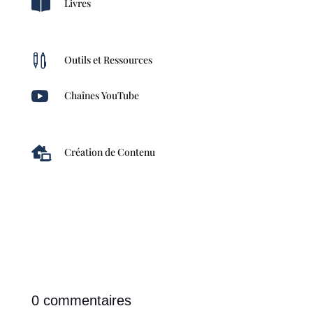

Livres

Outils et Ressources

Chaînes YouTube

Création de Contenu
0 commentaires