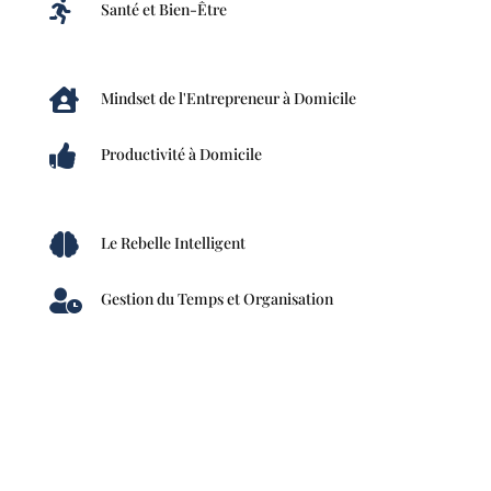

Santé et Bien-Être

Mindset de l'Entrepreneur à Domicile

Productivité à Domicile

Le Rebelle Intelligent

Gestion du Temps et Organisation