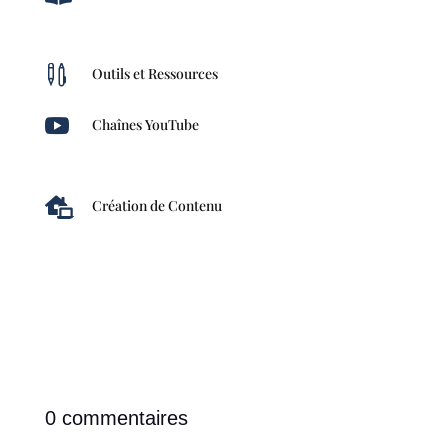

Outils et Ressources

Chaînes YouTube

Création de Contenu
0 commentaires