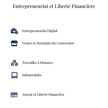
Entrepreneuriat et Liberté Financière

Entrepreneuriat Digital

Ventes et Stratégies de Conversion

Travailler à Distance

Infoproduits

Argent et Liberté Financière