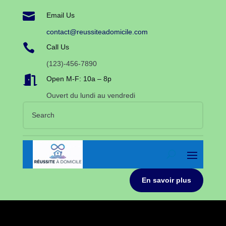

Email Us
contact@reussiteadomicile.com

Call Us
(123)-456-7890

Open M-F: 10a – 8p
Ouvert du lundi au vendredi
En savoir plus