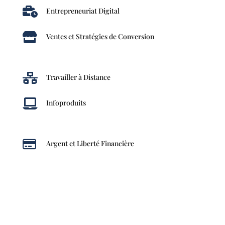

Entrepreneuriat Digital

Ventes et Stratégies de Conversion

Travailler à Distance

Infoproduits

Argent et Liberté Financière