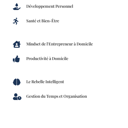

Développement Personnel

Santé et Bien-Être

Mindset de l'Entrepreneur à Domicile

Productivité à Domicile

Le Rebelle Intelligent

Gestion du Temps et Organisation