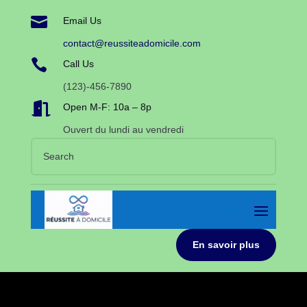

Email Us
contact@reussiteadomicile.com

Call Us
(123)-456-7890

Open M-F: 10a – 8p
Ouvert du lundi au vendredi
En savoir plus