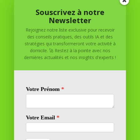
Souscrivez à notre
Réussite à Domicile
Newsletter
Rejoignez notre liste exclusive pour recevoir
Réussite à Domicile est votre partenaire de confiance
des conseils pratiques, des outils IA et des
pour atteindre vos objectifs depuis le confort de votre
stratégies qui transformeront votre activité à
maison. Nous offrons des solutions personnalisées pour
domicile. 🚀 Restez à la pointe avec nos
vous aider à réussir.
dernières actualités et nos insights d'experts !
SOMMAIRE DU SITE
Adresse
11 rue Richelieu
69100 VILLEURBANNE
Contactez-nous