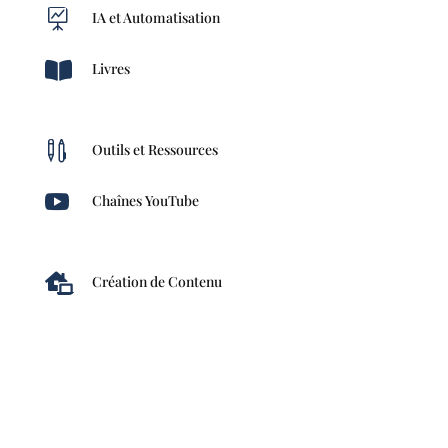

IA et Automatisation

Livres

Outils et Ressources

Chaînes YouTube

Création de Contenu