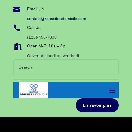

Email Us
contact@reussiteadomicile.com

Call Us
(123)-456-7890

Open M-F: 10a – 8p
Ouvert du lundi au vendredi
En savoir plus