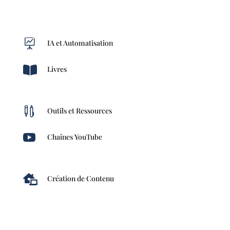

IA et Automatisation

Livres

Outils et Ressources

Chaînes YouTube

Création de Contenu