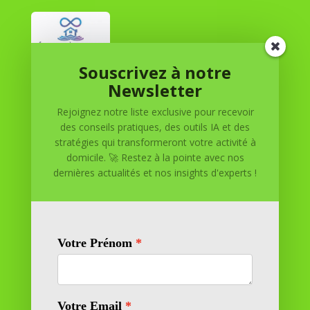
Souscrivez à notre
Réussite à Domicile
Newsletter
Rejoignez notre liste exclusive pour recevoir
Réussite à Domicile est votre partenaire de confiance
des conseils pratiques, des outils IA et des
pour atteindre vos objectifs depuis le confort de votre
stratégies qui transformeront votre activité à
maison. Nous offrons des solutions personnalisées pour
domicile. 🚀 Restez à la pointe avec nos
vous aider à réussir.
dernières actualités et nos insights d'experts !
SOMMAIRE DU SITE
Adresse
11 rue Richelieu
69100 VILLEURBANNE