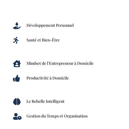

Développement Personnel

Santé et Bien-Être

Mindset de l'Entrepreneur à Domicile

Productivité à Domicile

Le Rebelle Intelligent

Gestion du Temps et Organisation