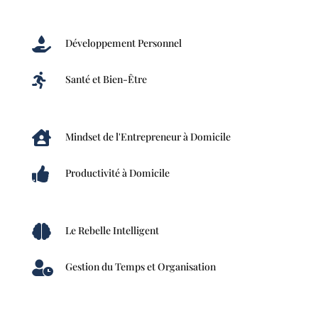

Développement Personnel

Santé et Bien-Être

Mindset de l'Entrepreneur à Domicile

Productivité à Domicile

Le Rebelle Intelligent

Gestion du Temps et Organisation