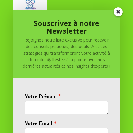
Souscrivez à notre
Réussite à Domicile
Newsletter
Rejoignez notre liste exclusive pour recevoir
Réussite à Domicile est votre partenaire de confiance
des conseils pratiques, des outils IA et des
pour atteindre vos objectifs depuis le confort de votre
stratégies qui transformeront votre activité à
maison. Nous offrons des solutions personnalisées pour
domicile. 🚀 Restez à la pointe avec nos
vous aider à réussir.
dernières actualités et nos insights d'experts !
SOMMAIRE DU SITE
Adresse
11 rue Richelieu
69100 VILLEURBANNE