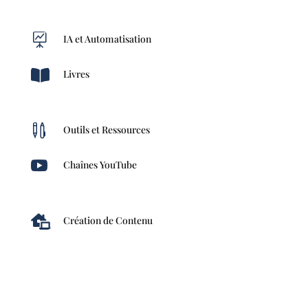

IA et Automatisation

Livres

Outils et Ressources

Chaînes YouTube

Création de Contenu