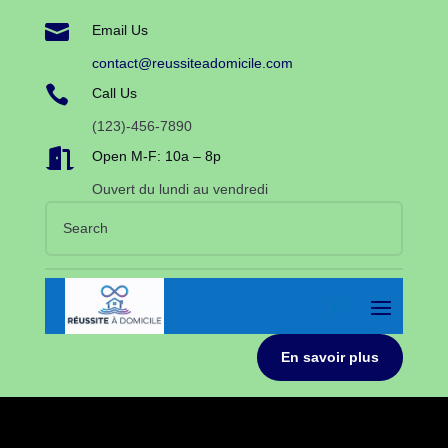

Email Us
contact@reussiteadomicile.com

Call Us
(123)-456-7890

Open M-F: 10a – 8p
Ouvert du lundi au vendredi
En savoir plus