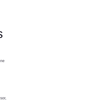
s
une
sor,