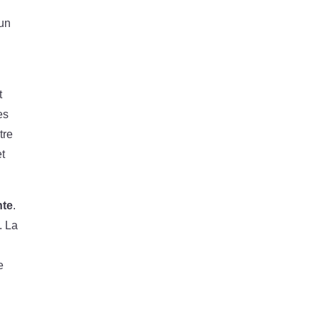
 un
t
es
tre
et
nte
.
. La
e