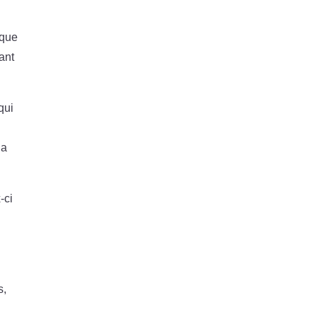
 que
ant
qui
la
-ci
s,