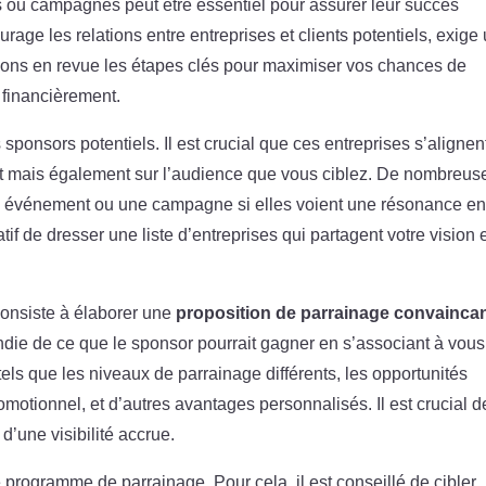
ou campagnes peut être essentiel pour assurer leur succès
urage les relations entre entreprises et clients potentiels, exige
ssons en revue les étapes clés pour maximiser vos chances de
 financièrement.
ponsors potentiels. Il est crucial que ces entreprises s’alignen
jet mais également sur l’audience que vous ciblez. De nombreus
un événement ou une campagne si elles voient une résonance en
atif de dresser une liste d’entreprises qui partagent votre vision 
 consiste à élaborer une
proposition de parrainage convainca
ie de ce que le sponsor pourrait gagner en s’associant à vous
tels que les niveaux de parrainage différents, les opportunités
romotionnel, et d’autres avantages personnalisés. Il est crucial d
’une visibilité accrue.
e programme de parrainage. Pour cela, il est conseillé de cibler