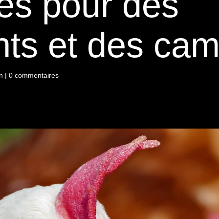
es pour des
ts et des ca
n
|
0 commentaires