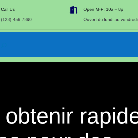

Call Us
Open M-F: 10a – 8p
(123)-456-7890
Ouvert du lundi au vendredi
obtenir rapid