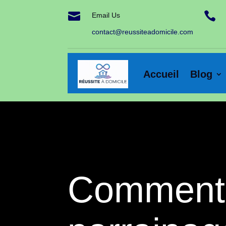


Email Us
contact@reussiteadomicile.com
Accueil
Blog
Comment 