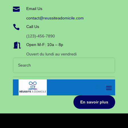

Email Us
contact@reussiteadomicile.com

Call Us
(123)-456-7890

Open M-F: 10a – 8p
Ouvert du lundi au vendredi
En savoir plus