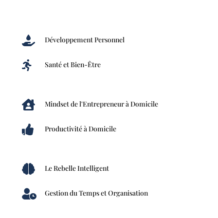

Développement Personnel

Santé et Bien-Être

Mindset de l'Entrepreneur à Domicile

Productivité à Domicile

Le Rebelle Intelligent

Gestion du Temps et Organisation