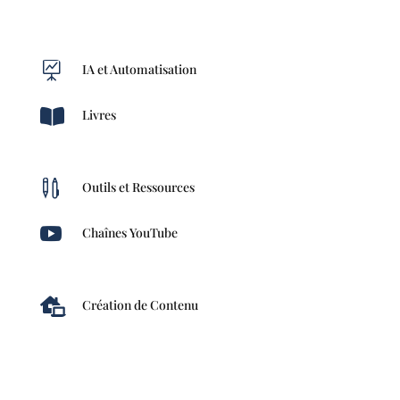

IA et Automatisation

Livres

Outils et Ressources

Chaînes YouTube

Création de Contenu