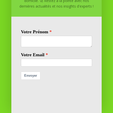
domicile. 🚀 Restez à la pointe avec nos
dernières actualités et nos insights d'experts !
Réussite à Domicile
Réussite à Domicile est votre partenaire de confiance
pour atteindre vos objectifs depuis le confort de votre
maison. Nous offrons des solutions personnalisées pour
vous aider à réussir.
SOMMAIRE DU SITE
Adresse
11 rue Richelieu
69100 VILLEURBANNE