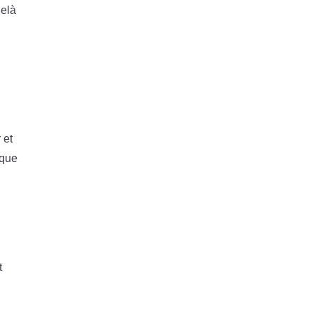
delà
 et
ique
t