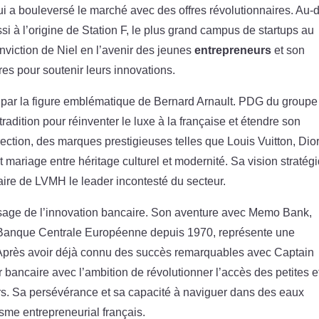
ui a bouleversé le marché avec des offres révolutionnaires. Au-
i à l’origine de Station F, le plus grand campus de startups au
onviction de Niel en l’avenir des jeunes
entrepreneurs
et son
es pour soutenir leurs innovations.
é par la figure emblématique de Bernard Arnault. PDG du groupe
adition pour réinventer le luxe à la française et étendre son
ection, des marques prestigieuses telles que Louis Vuitton, Dior
 mariage entre héritage culturel et modernité. Sa vision stratég
faire de LVMH le leader incontesté du secteur.
visage de l’innovation bancaire. Son aventure avec Memo Bank,
a Banque Centrale Européenne depuis 1970, représente une
Après avoir déjà connu des succès remarquables avec Captain
 bancaire avec l’ambition de révolutionner l’accès des petites e
rs. Sa persévérance et sa capacité à naviguer dans des eaux
isme entrepreneurial français.