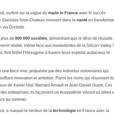
t, surfent sur la vague du
made in France
avec le succès
me Stanislas Niox-Chateau innovent dans la
santé
en transforma
n via Doctolib.
é plus de
800 000 sociétés
, démontrant que le désir de réussite 
evenir réalité, même face aux mastodontes de la Silicon Valley.
ut, font briller l’Hexagone à travers leurs exploits audacieux et
 une force vive, propulsée par des individus visionnaires qui
ufflant innovation et ambition. Parmi les noms qui résonnent d
 ceux de Xavier Niel, Bernard Arnault et Jean-Daniel Guyot. Ces
des entreprises; ils façonnent un écosystème vibrant où idées e
ance au sommet.
ace, a marqué le secteur de la
technologie
en France avec la