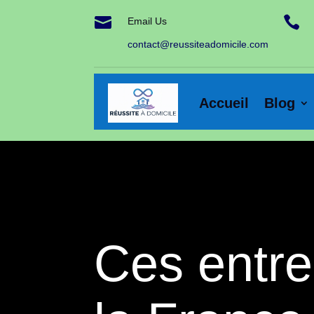


Email Us
contact@reussiteadomicile.com
Accueil
Blog
Ces entrep