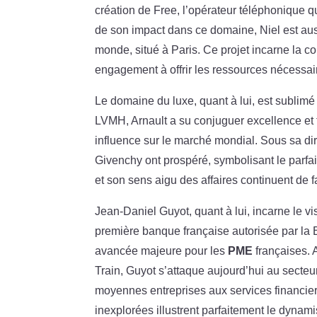
création de Free, l’opérateur téléphonique q
de son impact dans ce domaine, Niel est auss
monde, situé à Paris. Ce projet incarne la c
engagement à offrir les ressources nécessair
Le domaine du luxe, quant à lui, est sublim
LVMH, Arnault a su conjuguer excellence et tr
influence sur le marché mondial. Sous sa dir
Givenchy ont prospéré, symbolisant le parfait
et son sens aigu des affaires continuent de 
Jean-Daniel Guyot, quant à lui, incarne le 
première banque française autorisée par l
avancée majeure pour les
PME
françaises. 
Train, Guyot s’attaque aujourd’hui au secteur
moyennes entreprises aux services financie
inexplorées illustrent parfaitement le dynam