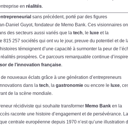
entreprise en
réalités
.
ntrepreneurial
sans précédent, porté par des figures
ean-Daniel Guyot, fondateur de Memo Bank. Ces visionnaires on
ans des secteurs aussi variés que la
tech
, le
luxe
et la
 815 257 sociétés qui ont vu le jour, preuve du potentiel et de l
 histoires témoignent d’une capacité à surmonter la peur de l’é
réalités prospères. Ce parcours remarquable continue d’inspire
sor de l’innovation française
.
e de nouveaux éclats grâce à une génération d’entrepreneurs
 innovations dans la
tech
, la
gastronomie
ou encore le
luxe
, ce
vant de la scène mondiale.
preneur récidiviste qui souhaite transformer
Memo Bank
en la
ccès raconte une histoire d’engagement et de persévérance. L
nque centrale européenne depuis 1970 n’est qu’une illustration 