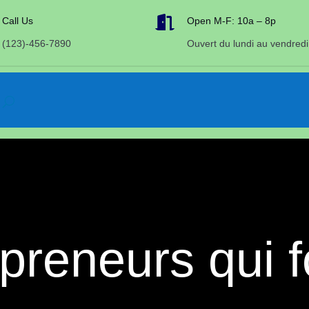

Call Us
Open M-F: 10a – 8p
(123)-456-7890
Ouvert du lundi au vendredi
reneurs qui fo