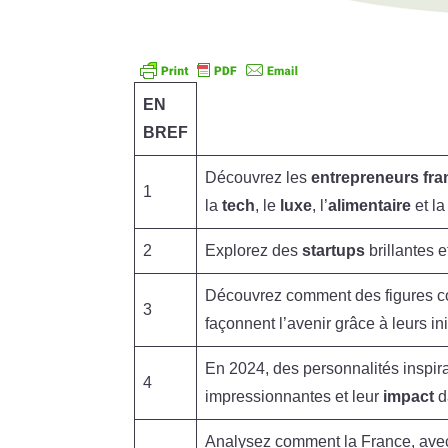
EN
BREF
Découvrez les
entrepreneurs fra
1
la
tech
, le
luxe
, l’
alimentaire
et l
2
Explorez des
startups
brillantes 
Découvrez comment des figures
3
façonnent l’avenir grâce à leurs in
En 2024, des personnalités inspi
4
impressionnantes et leur
impact
d
Analysez comment la France, ave