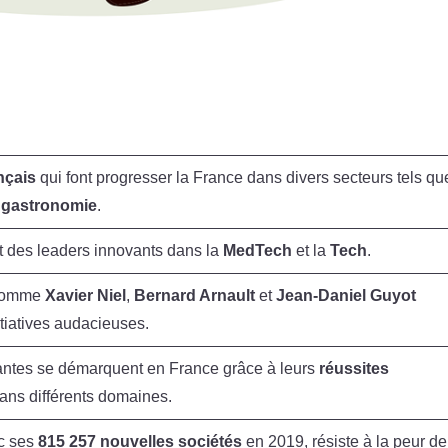
nçais
qui font progresser la France dans divers secteurs tels qu
a
gastronomie
.
et des leaders innovants dans la
MedTech
et la
Tech
.
 comme
Xavier Niel
,
Bernard Arnault
et
Jean-Daniel Guyot
itiatives audacieuses.
rantes se démarquent en France grâce à leurs
réussites
ans différents domaines.
c ses
815 257 nouvelles sociétés
en 2019, résiste à la peur de