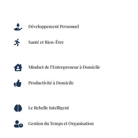

Développement Personnel

Santé et Bien-Être

Mindset de l'Entrepreneur à Domicile

Productivité à Domicile

Le Rebelle Intelligent

Gestion du Temps et Organisation