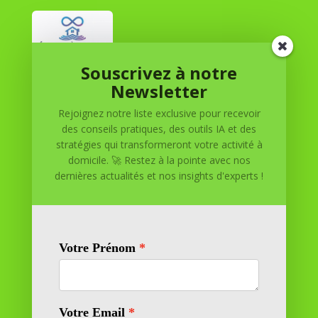
Souscrivez à notre
Réussite à Domicile
Newsletter
Rejoignez notre liste exclusive pour recevoir
Réussite à Domicile est votre partenaire de confiance
des conseils pratiques, des outils IA et des
pour atteindre vos objectifs depuis le confort de votre
stratégies qui transformeront votre activité à
maison. Nous offrons des solutions personnalisées pour
domicile. 🚀 Restez à la pointe avec nos
vous aider à réussir.
dernières actualités et nos insights d'experts !
SOMMAIRE DU SITE
Adresse
11 rue Richelieu
69100 VILLEURBANNE