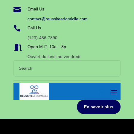

Email Us
contact@reussiteadomicile.com

Call Us
(123)-456-7890

Open M-F: 10a – 8p
Ouvert du lundi au vendredi
En savoir plus