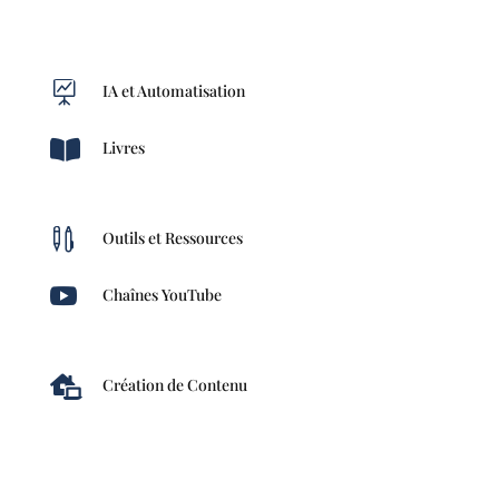

IA et Automatisation

Livres

Outils et Ressources

Chaînes YouTube

Création de Contenu