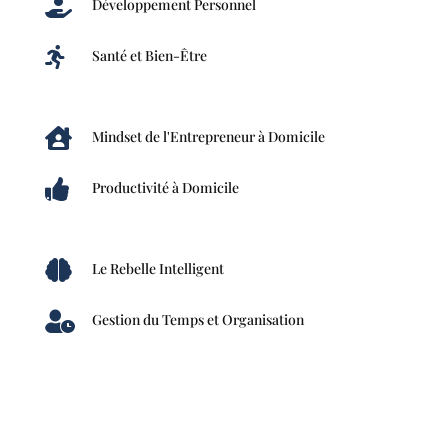

Développement Personnel

Santé et Bien-Être

Mindset de l'Entrepreneur à Domicile

Productivité à Domicile

Le Rebelle Intelligent

Gestion du Temps et Organisation