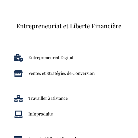
Entrepreneuriat et Liberté Financière

Entrepreneuriat Digital

Ventes et Stratégies de Conversion

Travailler à Distance

Infoproduits