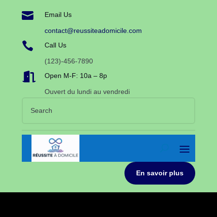

Email Us
contact@reussiteadomicile.com

Call Us
(123)-456-7890

Open M-F: 10a – 8p
Ouvert du lundi au vendredi
En savoir plus