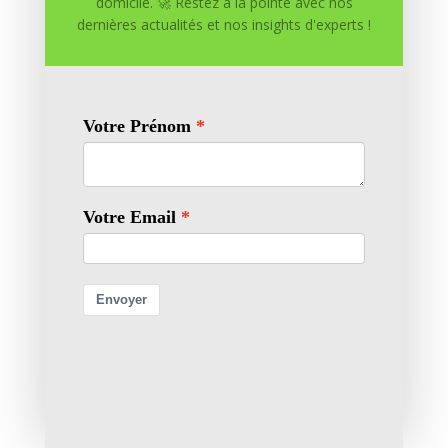
domicile. 🚀 Restez à la pointe avec nos
dernières actualités et nos insights d'experts !
0 commentaires
Soumettre un commentaire
Votre adresse e-mail ne sera pas publiée.
Les champs
obligatoires sont indiqués avec
*