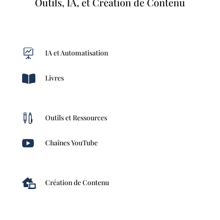
Outils, IA, et Création de Contenu

IA et Automatisation

Livres

Outils et Ressources

Chaînes YouTube

Création de Contenu