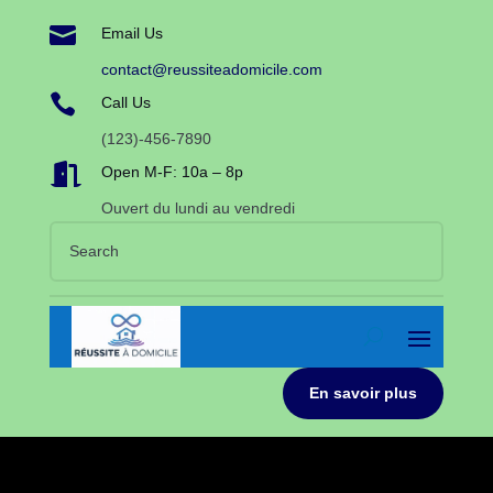

Email Us
contact@reussiteadomicile.com

Call Us
(123)-456-7890

Open M-F: 10a – 8p
Ouvert du lundi au vendredi
En savoir plus