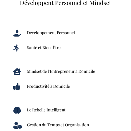
Développent Personnel et Mindset

Développement Personnel

Santé et Bien-Être

Mindset de l'Entrepreneur à Domicile

Productivité à Domicile

Le Rebelle Intelligent

Gestion du Temps et Organisation