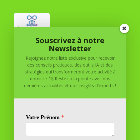
Souscrivez à notre
Réussite à Domicile
Newsletter
Rejoignez notre liste exclusive pour recevoir
Réussite à Domicile est votre partenaire de confiance
des conseils pratiques, des outils IA et des
pour atteindre vos objectifs depuis le confort de votre
stratégies qui transformeront votre activité à
maison. Nous offrons des solutions personnalisées pour
domicile. 🚀 Restez à la pointe avec nos
vous aider à réussir.
dernières actualités et nos insights d'experts !
SOMMAIRE DU SITE
Adresse
11 rue Richelieu