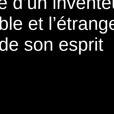
ie d’un invente
le et l’étrang
de son esprit