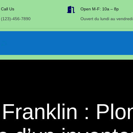

Call Us
Open M-F: 10a – 8p
(123)-456-7890
Ouvert du lundi au vendredi
Franklin : Pl