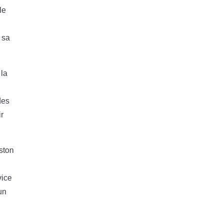
le
 sa
 la
des
ir
ston
vice
un