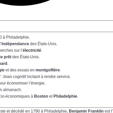
0 à Philadelphie.
 d’indépendance
des États-Unis.
erches sur l’
électricité
.
e prêt
des États-Unis.
hard
.
gie
et des essais en
montgolfière
.
’
: biais cognitif incitant à rendre service.
our économiser l’énergie.
on almanach.
socio-économiques à
Boston
et
Philadelphie
.
ste et décédé en 1790 à Philadelphie,
Benjamin Franklin
est l