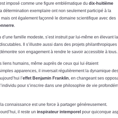
est imposé comme une figure emblématique du
dix-huitième
 sa détermination exemplaire ont non seulement participé à la
, mais ont également façonné le domaine scientifique avec des
onnerre
.
u d’une famille modeste, s’est instruit par lui-même en élevant l
discutables. Il s’illustre aussi dans des projets philanthropiques 
t démontre son engagement à rendre le savoir accessible à tous.
s liens humains, même auprès de ceux qui lui étaient
 simples apparences, il inversait régulièrement la dynamique de
ujourd’hui l’
effet Benjamin Franklin
, en changeant ses oppos
’individu pour s’inscrire dans une philosophie de vie profondé
ue la connaissance est une force à partager généreusement.
urd’hui, il reste un
inspirateur intemporel
pour quiconque asp