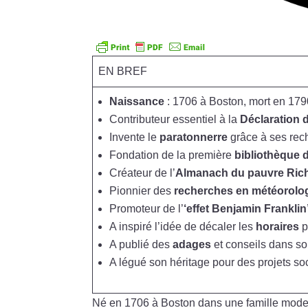
EN BREF
Naissance
: 1706 à Boston, mort en 179
Contributeur essentiel à la
Déclaration
Invente le
paratonnerre
grâce à ses rech
Fondation de la première
bibliothèque d
Créateur de l’
Almanach du pauvre Ric
Pionnier des
recherches en météorolo
Promoteur de l’
‘effet Benjamin Franklin
A inspiré l’idée de décaler les
horaires
p
A publié des
adages
et conseils dans s
A légué son héritage pour des projets 
Né en 1706 à Boston dans une famille mode