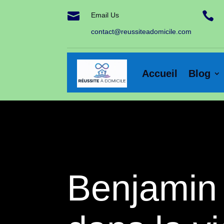


Email Us
contact@reussiteadomicile.com
Accueil
Blog
Benjamin 