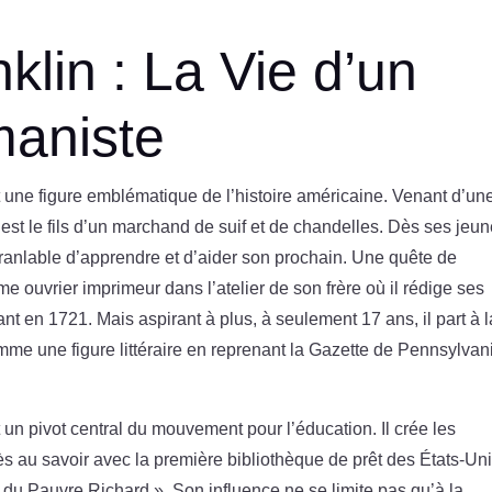
lin : La Vie d’un
maniste
 une figure emblématique de l’histoire américaine. Venant d’un
l est le fils d’un marchand de suif et de chandelles. Dès ses jeu
ranlable d’apprendre et d’aider son prochain. Une quête de
e ouvrier imprimeur dans l’atelier de son frère où il rédige ses
t en 1721. Mais aspirant à plus, à seulement 17 ans, il part à l
mme une figure littéraire en reprenant la Gazette de Pennsylvan
un pivot central du mouvement pour l’éducation. Il crée les
s au savoir avec la première bibliothèque de prêt des États-Uni
 Pauvre Richard ». Son influence ne se limite pas qu’à la