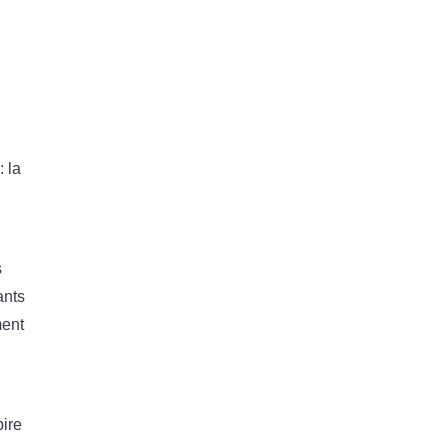
a
: la
s
ants
ment
ire