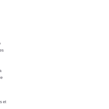
e
nes
a
ie
s et