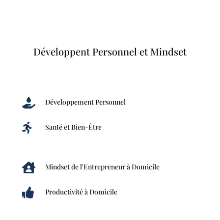
Développent Personnel et Mindset

Développement Personnel

Santé et Bien-Être

Mindset de l'Entrepreneur à Domicile

Productivité à Domicile