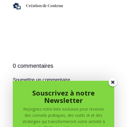

Création de Contenu
0 commentaires
Soumettre un commentaire
Votre adresse e-mail ne sera pas publiée.
Les champs
Souscrivez à notre
obligatoires sont indiqués avec
*
Newsletter
Rejoignez notre liste exclusive pour recevoir
des conseils pratiques, des outils IA et des
stratégies qui transformeront votre activité à