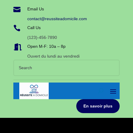

Email Us
contact@reussiteadomicile.com

Call Us
(123)-456-7890

Open M-F: 10a – 8p
Ouvert du lundi au vendredi
En savoir plus