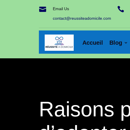


Email Us
contact@reussiteadomicile.com
Accueil
Blog
Raisons p