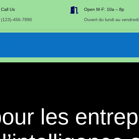

Call Us
Open M-F: 10a – 8p
(123)-456-7890
Ouvert du lundi au vendredi
our les entre