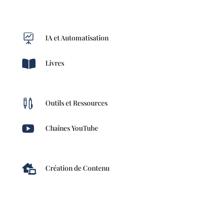

IA et Automatisation

Livres

Outils et Ressources

Chaînes YouTube

Création de Contenu