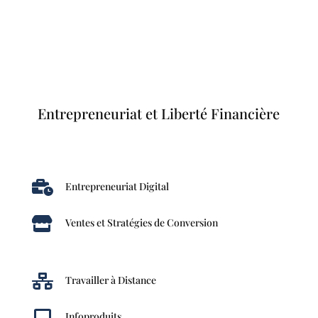
Entrepreneuriat et Liberté Financière

Entrepreneuriat Digital

Ventes et Stratégies de Conversion

Travailler à Distance

Infoproduits