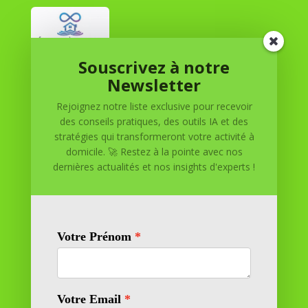
Souscrivez à notre
Réussite à Domicile
Newsletter
Rejoignez notre liste exclusive pour recevoir
Réussite à Domicile est votre partenaire de confiance
des conseils pratiques, des outils IA et des
pour atteindre vos objectifs depuis le confort de votre
stratégies qui transformeront votre activité à
maison. Nous offrons des solutions personnalisées pour
domicile. 🚀 Restez à la pointe avec nos
vous aider à réussir.
dernières actualités et nos insights d'experts !
SOMMAIRE DU SITE
Adresse
11 rue Richelieu
69100 VILLEURBANNE