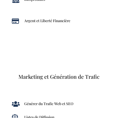

Argent et Liberté Financière
Marketing et Génération de Trafic

Générer du Trafic Web et SEO

Listes de Diffusion