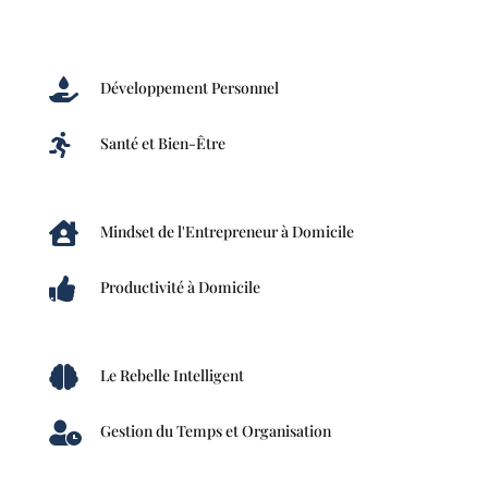

Développement Personnel

Santé et Bien-Être

Mindset de l'Entrepreneur à Domicile

Productivité à Domicile

Le Rebelle Intelligent

Gestion du Temps et Organisation