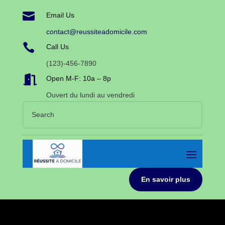

Email Us
contact@reussiteadomicile.com

Call Us
(123)-456-7890

Open M-F: 10a – 8p
Ouvert du lundi au vendredi
En savoir plus