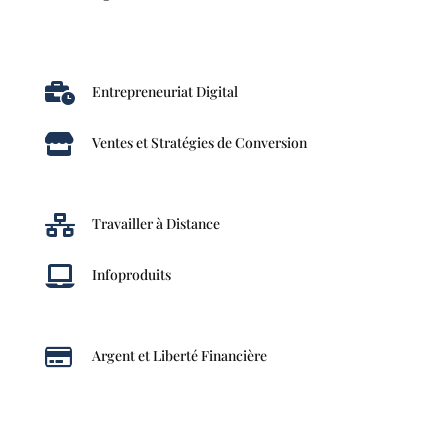

Entrepreneuriat Digital

Ventes et Stratégies de Conversion

Travailler à Distance

Infoproduits

Argent et Liberté Financière