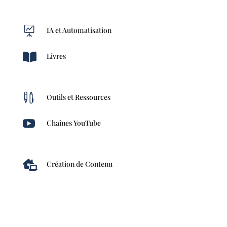

IA et Automatisation

Livres

Outils et Ressources

Chaînes YouTube

Création de Contenu