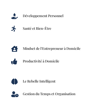

Développement Personnel

Santé et Bien-Être

Mindset de l'Entrepreneur à Domicile

Productivité à Domicile

Le Rebelle Intelligent

Gestion du Temps et Organisation