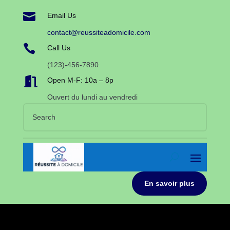

Email Us
contact@reussiteadomicile.com

Call Us
(123)-456-7890

Open M-F: 10a – 8p
Ouvert du lundi au vendredi
En savoir plus