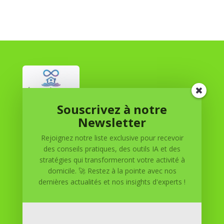
Souscrivez à notre
Réussite à Domicile
Newsletter
Rejoignez notre liste exclusive pour recevoir
Réussite à Domicile est votre partenaire de confiance
des conseils pratiques, des outils IA et des
pour atteindre vos objectifs depuis le confort de votre
stratégies qui transformeront votre activité à
maison. Nous offrons des solutions personnalisées pour
domicile. 🚀 Restez à la pointe avec nos
vous aider à réussir.
dernières actualités et nos insights d'experts !
SOMMAIRE DU SITE