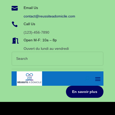

Email Us
contact@reussiteadomicile.com

Call Us
(123)-456-7890

Open M-F: 10a – 8p
Ouvert du lundi au vendredi
En savoir plus