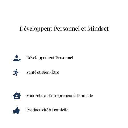
Développent Personnel et Mindset

Développement Personnel

Santé et Bien-Être

Mindset de l'Entrepreneur à Domicile

Productivité à Domicile