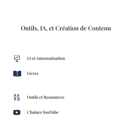
Outils, IA, et Création de Contenu

IA et Automatisation

Livres

Outils et Ressources

Chaînes YouTube