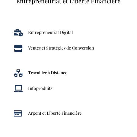
Entrepreneuriat et Liberté Financière

Entrepreneuriat Digital

Ventes et Stratégies de Conversion

Travailler à Distance

Infoproduits

Argent et Liberté Financière