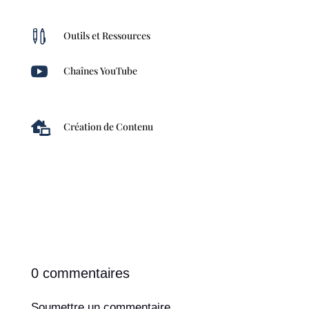

Outils et Ressources

Chaînes YouTube

Création de Contenu
0 commentaires
Soumettre un commentaire