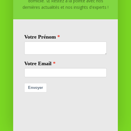
domicile. 🚀 Restez à la pointe avec nos
pour atteindre vos objectifs depuis le confort de votre
dernières actualités et nos insights d'experts !
maison. Nous offrons des solutions personnalisées pour
vous aider à réussir.
SOMMAIRE DU SITE
Adresse
11 rue Richelieu
69100 VILLEURBANNE
Contactez-nous
contact@reussiteadomicile.com