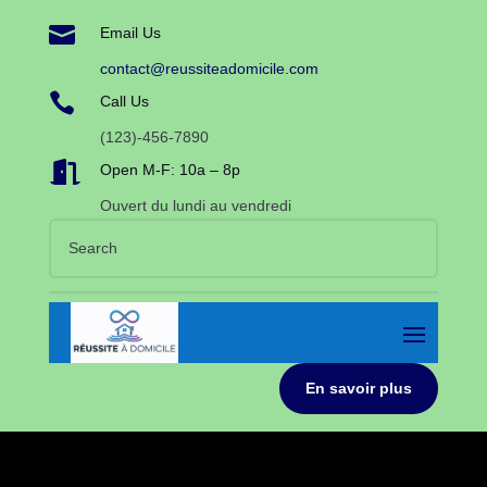

Email Us
contact@reussiteadomicile.com

Call Us
(123)-456-7890

Open M-F: 10a – 8p
Ouvert du lundi au vendredi
En savoir plus